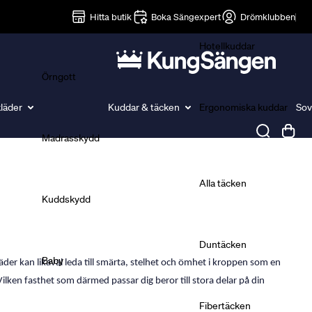
Lakan
Hitta butik
Boka Sängexpert
Drömklubben
Hotellkuddar
Örngott
läder
Kuddar & täcken
Ergonomiska kuddar
Sov
Madrasskydd
Täcken
Alla täcken
Kuddskydd
Duntäcken
Baby
jäder kan likaväl leda till smärta, stelhet och ömhet i kroppen som en
ilken fasthet som därmed passar dig beror till stora delar på din
Fibertäcken