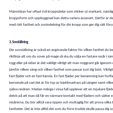
Människan har oftast två kroppsdelar som sticker ut markant, nämlig
kroppsform och uppbyggnad kan detta variera avsevärt. Därför är det al
med rätt fasthet och zonindelning för din kropp som ger dig rätt för
3. Sovställning
Din sovställning är också en avgörande faktor för vilken fasthet du be
riktlinje att om du sover på mage så ska du välja en fastare resår i
rygg eller på sidan är det väldigt viktigt att man noggrant går igenom
jämför vilken säng och vilken fasthet som passar just dig bäst. Viktigt 
fast fjäder och en fast känsla. En fast fjäder per benämning kan fort
beroende på vad det är för typ av bäddmadrass på sängen samt vilke
själva resåren. Medan många i vissa fall upplever att en mjukare fjäde
delvis på att man då får en närmare kontakt med fjädern och sätter en
resårerna. Du bör alltså vara öppen och mottaglig för att prova olika
fastheter. Det är inte alltid det som du först trodde skulle passa dig s