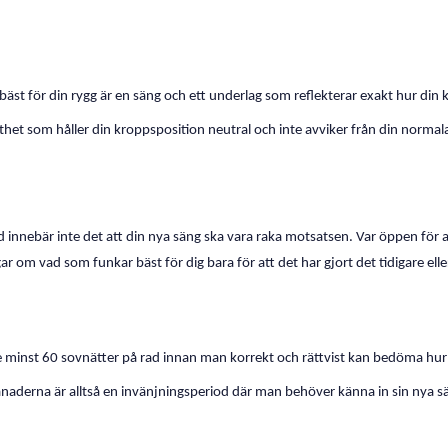
st för din rygg är en säng och ett underlag som reflekterar exakt hur din k
sthet som håller din kroppsposition neutral och inte avviker från din norma
hård innebär inte det att din nya säng ska vara raka motsatsen. Var öppen för
ar om vad som funkar bäst för dig bara för att det har gjort det tidigare ell
e minst 60 sovnätter på rad innan man korrekt och rättvist kan bedöma hur 
 månaderna är alltså en invänjningsperiod där man behöver känna in sin nya s