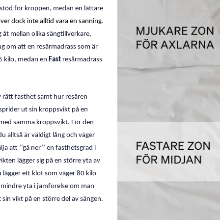
a stöd för kroppen, medan en lättare
er dock inte alltid vara en sanning
.
 åt mellan olika sängtillverkare,
ng om att en resårmadrass som är
75 kilo, medan en
Fast
resårmadrass
v rätt fasthet samt hur resåren
sprider ut sin kroppsvikt på en
t med samma kroppsvikt. För den
 alltså är väldigt lång och väger
a att ’’gå ner’’ en fasthetsgrad i
ikten lägger sig på en större yta av
lägger ett klot som väger 80 kilo
mindre yta i jämförelse om man
sin vikt på en större del av sängen.