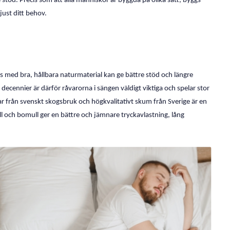
stöd. Precis som att alla människor är byggda på olika sätt, byggs
 just ditt behov.
ss med bra, hållbara naturmaterial kan ge bättre stöd och längre
 decennier är därför råvarorna i sängen väldigt viktiga och spelar stor
ramar från svenskt skogsbruk och högkvalitativt skum från Sverige är en
ll och bomull ger en bättre och jämnare tryckavlastning, lång