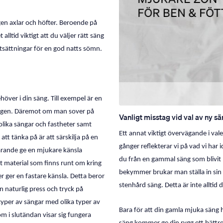
en axlar och höfter. Beroende på
ltid viktigt att du väljer rätt säng
utsättningar för en god natts sömn.
höver i din säng. Till exempel är en
 sängen. Däremot om man sover på
Vanligt misstag vid val av ny s
 olika sängar och fastheter samt
Ett annat viktigt övervägande i val
att tänka på är att särskilja på en
gånger reflekterar vi på vad vi har
farande ge en mjukare känsla
du från en gammal säng som blivit n
t material som finns runt om kring
bekymmer brukar man ställa in sin t
r ger en fastare känsla. Detta beror
stenhård säng. Detta är inte alltid 
 naturlig press och tryck på
 typer av sängar med olika typer av
Bara för att din gamla mjuka säng h
om i slutändan visar sig fungera