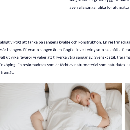
säng kommer ge din rygg ett bättre 
även alla sängar olika för att mätta
väldigt viktigt att tänka på sängens kvalité och konstruktion. En resårmadra
sår i sängen. Eftersom sängen är en långtidsinvestering som ska hålla i flera
alt ut vilka råvaror vi väljer att tillverka våra sängar av. Svenskt stål, trä
i Enköping. En resårmadrass som är täckt av naturmaterial som naturlatex, u
 framåt.