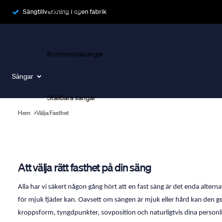
Ramsängar
Sängtillverkning i egen fabrik
Kontinentalsängar
Sängar
Ställbara sängar
Hem
Välja Fasthet
Boka Sängexpert
Boka personlig rådgivning i butik och få rekommendationer som 
Att välja rätt fasthet på din säng
Alla har vi säkert någon gång hört att en fast säng är det enda alterna
för mjuk fjäder kan. Oavsett om sängen är mjuk eller hård kan den ge 
kroppsform, tyngdpunkter, sovposition och naturligtvis dina personl