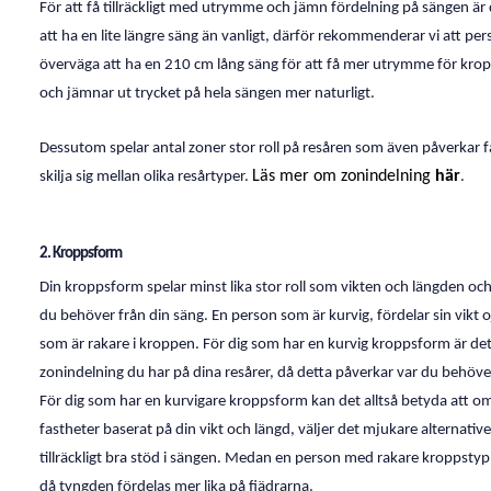
För att få tillräckligt med utrymme och jämn fördelning på sängen är 
att ha en lite längre säng än vanligt, därför rekommenderar vi att p
överväga att ha en 210 cm lång säng för att få mer utrymme för kro
och jämnar ut trycket på hela sängen mer naturligt.
Dessutom spelar antal zoner stor roll på resåren som även påverkar
Läs mer om zonindelning
här
skilja sig mellan olika resårtyper.
.
2. Kroppsform
Din kroppsform spelar minst lika stor roll som vikten och längden och
du behöver från din säng. En person som är kurvig, fördelar sin vik
som är rakare i kroppen. För dig som har en kurvig kroppsform är det 
zonindelning du har på dina resårer, då detta påverkar var du behöve
För dig som har en kurvigare kroppsform kan det alltså betyda att om
fastheter baserat på din vikt och längd, väljer det mjukare alternative
tillräckligt bra stöd i sängen. Medan en person med rakare kroppstyp 
då tyngden fördelas mer lika på fjädrarna.