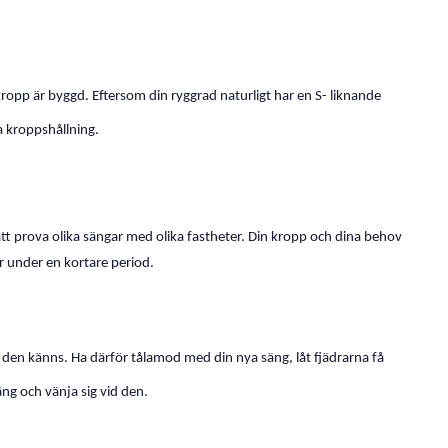
ropp är byggd. Eftersom din ryggrad naturligt har en S- liknande
la kroppshållning.
 att prova olika sängar med olika fastheter. Din kropp och dina behov
er under en kortare period.
den känns. Ha därför tålamod med din nya säng, låt fjädrarna få
äng och vänja sig vid den.