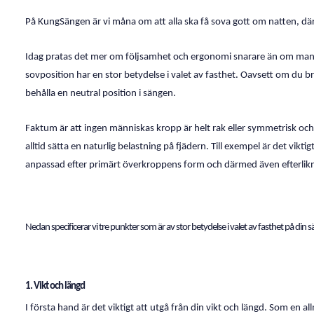
På KungSängen är vi måna om att alla ska få sova gott om natten, därför
Idag pratas det mer om följsamhet och ergonomi snarare än om man ska 
sovposition har en stor betydelse i valet av fasthet. Oavsett om du b
behålla en neutral position i sängen.
Faktum är att ingen människas kropp är helt rak eller symmetrisk och 
alltid sätta en naturlig belastning på fjädern. Till exempel är det vi
anpassad efter primärt överkroppens form och därmed även efterlikn
Nedan specificerar vi tre punkter som är av stor betydelse i valet av fasthet på din s
1. Vikt och längd
I första hand är det viktigt att utgå från din vikt och längd. Som en a