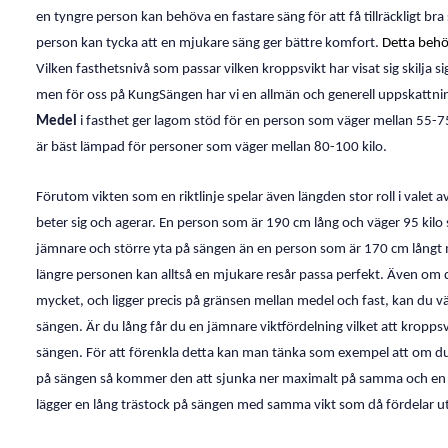
en tyngre person kan behöva en fastare säng för att få tillräckligt br
person kan tycka att en mjukare säng ger bättre komfort.
Detta behöv
Vilken fasthetsnivå som passar vilken kroppsvikt har visat sig skilja sig
men för oss på KungSängen har vi en allmän och generell uppskattni
Medel
i fasthet ger lagom stöd för en person som väger mellan 55-
är bäst lämpad för personer som väger mellan 80-100 kilo.
Förutom vikten som en riktlinje spelar även längden stor roll i valet a
beter sig och agerar. En person som är 190 cm lång och väger 95 kilo 
jämnare och större yta på sängen än en person som är 170 cm lång
längre personen kan alltså en mjukare resår passa perfekt. Även om du
mycket, och ligger precis på gränsen mellan medel och fast, kan du välj
sängen. Är du lång får du en jämnare viktfördelning vilket att kroppsv
sängen. För att förenkla detta kan man tänka som exempel att om du 
på sängen så kommer den att sjunka ner maximalt på samma och en 
lägger en lång trästock på sängen med samma vikt som då fördelar ut 