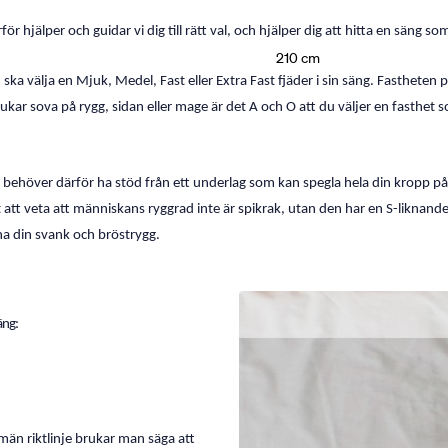
 hjälper och guidar vi dig till rätt val, och hjälper dig att hitta en säng so
210 cm
välja en Mjuk, Medel, Fast eller Extra Fast fjäder i sin säng. Fastheten på
rukar sova på rygg, sidan eller mage är det A och O att du väljer en fasthet
behöver därför ha stöd från ett underlag som kan spegla hela din kropp på sä
ktigt att veta att människans ryggrad inte är spikrak, utan den har en S-likna
a din svank och bröstrygg.
äng:
llmän riktlinje brukar man säga att