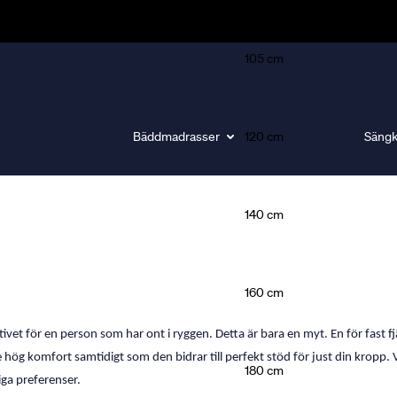
105 cm
Bäddmadrasser
120 cm
Sängk
140 cm
gör skillnad för din sömn.
160 cm
tivet för en person som har ont i ryggen. Detta är bara en myt. En för fast f
hög komfort samtidigt som den bidrar till perfekt stöd för just din kropp. V
180 cm
iga preferenser.