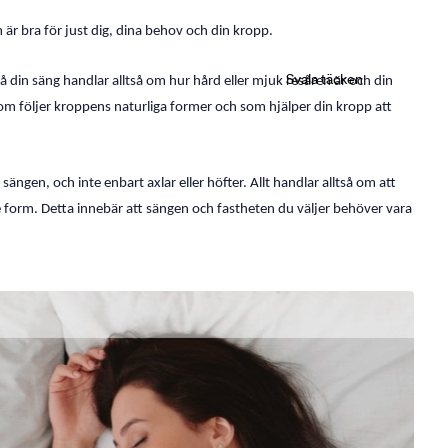
m är bra för just dig, dina behov och din kropp.
Svala täcken
 din säng handlar alltså om hur hård eller mjuk resåren är och din
 som följer kroppens naturliga former och som hjälper din kropp att
ngen, och inte enbart axlar eller höfter. Allt handlar alltså om att
nde form. Detta innebär att sängen och fastheten du väljer behöver vara