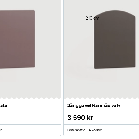
210 cm
ala
Sänggavel Ramnäs valv
3 590 kr
r
Leveranstid
3-4 veckor