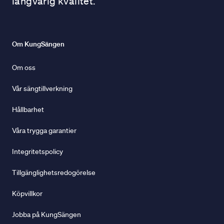
långvarig kvalitet.
Om KungSängen
Om oss
Vår sängtillverkning
Hållbarhet
Våra trygga garantier
Integritetspolicy
Tillgänglighetsredogörelse
Köpvillkor
Jobba på KungSängen