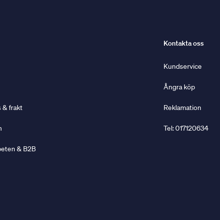
Kontakta oss
Kundservice
Ångra köp
& frakt
Reklamation
n
Tel: 017120634
beten & B2B