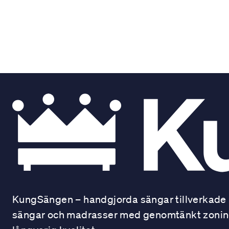
KungSängen – handgjorda sängar tillverkade i
sängar och madrasser med genomtänkt zonindel