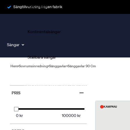
Ramsängar
Sängtillverkning i egen fabrik
Kontinentalsängar
Sängar
Ställbara sängar
Hem
Sovrumsinredning
Sänggavlar
Sänggavlar 90 Cm
Boka Sängexpert
Boka personlig rådgivning i butik och få rekommendationer som 
remove
PRIS
KAMPANJ
0 kr
100000 kr