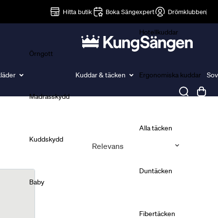
Lakan
Hitta butik
Boka Sängexpert
Drömklubben
Hotellkuddar
Örngott
läder
Kuddar & täcken
Ergonomiska kuddar
Sov
Madrasskydd
Täcken
Alla täcken
Kuddskydd
Relevans
Duntäcken
Baby
Fibertäcken