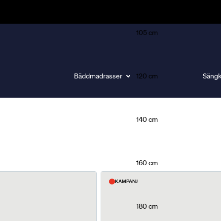
105 cm
Bäddmadrasser
120 cm
Sängk
140 cm
gör skillnad för din sömn.
160 cm
KAMPANJ
180 cm