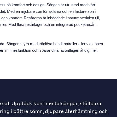
lass på komfort och design. Sängen är utrustad med vårt
et. Med en mjukare zon för axlarna och en fastare zon i
t och komfort. Resårerna är inbäddade i naturmaterialen ull,
r. Med flera resårlager och en integrerad pocketresår i
da. Sängen styrs med trådlösa handkontroller eller via appen
 minnesfunktion och sparar dina favoritlägen åt dig, helt
ial. Upptäck kontinentalsängar, ställbara
ring i bättre sömn, djupare återhämtning och