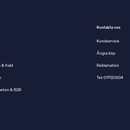
Kontakta oss
Kundservice
Ångra köp
& frakt
Reklamation
n
Tel: 017120634
beten & B2B