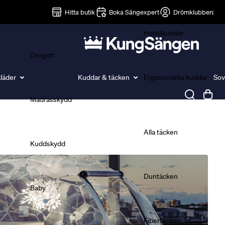
Lakan
Hitta butik
Boka Sängexpert
Drömklubben
Hotellkuddar
Örngott
läder
Kuddar & täcken
Ergonomiska kuddar
Sov
Madrasskydd
Täcken
Alla täcken
Kuddskydd
Duntäcken
Baby
Fibertäcken