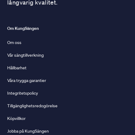
långvarig kvalitet.
Om KungSängen
Om oss
Vår sängtillverkning
Hållbarhet
Våra trygga garantier
Integritetspolicy
Tillgänglighetsredogörelse
Köpvillkor
Jobba på KungSängen