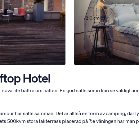
210 cm
ftop Hotel
sova lite bättre om natten. En god natts sömn kan se väldigt ann
our har satts samman. Det är alltså en form av camping, där ly
llets 500kvm stora takterrass placerad på 7:e våningen har man pl