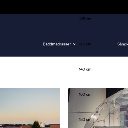
105 cm
Bäddmadrasser
120 cm
Sängk
140 cm
gör skillnad för din sömn.
160 cm
180 cm