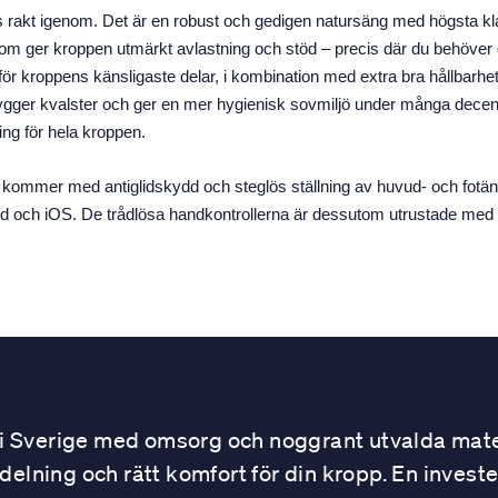
gns rakt igenom. Det är en robust och gedigen natursäng med högsta k
 ger kroppen utmärkt avlastning och stöd – precis där du behöver d
för kroppens känsligaste delar, i kombination med extra bra hållbarhe
ger kvalster och ger en mer hygienisk sovmiljö under många decennie
ing för hela kroppen.
m kommer med antiglidskydd och steglös ställning av huvud- och fotän
id och iOS. De trådlösa handkontrollerna är dessutom utrustade med en
 Sverige med omsorg och noggrant utvalda mater
ning och rätt komfort för din kropp. En investe