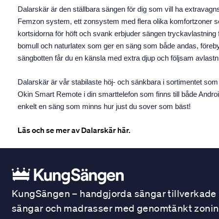
Dalarskär är den ställbara sängen för dig som vill ha extrava
Femzon system, ett zonsystem med flera olika komfortzoner som
kortsidorna för höft och svank erbjuder sängen tryckavlastning 
bomull och naturlatex som ger en säng som både andas, förebyg
sängbotten får du en känsla med extra djup och följsam avlastn
Dalarskär är vår stabilaste höj- och sänkbara i sortimentet so
Okin Smart Remote i din smarttelefon som finns till både Andro
enkelt en säng som minns hur just du sover som bäst!
Läs och se mer av Dalarskär här.
KungSängen – handgjorda sängar tillverkade i
sängar och madrasser med genomtänkt zonindel