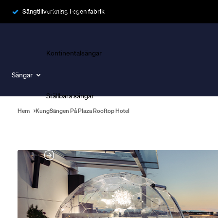
Ramsängar
Sängtillverkning i egen fabrik
Kontinentalsängar
Sängar
Ställbara sängar
Hem
KungSängen På Plaza Rooftop Hotel
Boka Sängexpert
Boka personlig rådgivning i butik och få rekommendationer som 