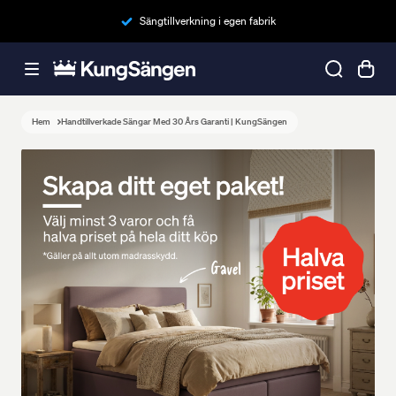
Sängtillverkning i egen fabrik
Hem
Handtillverkade Sängar Med 30 Års Garanti | KungSängen