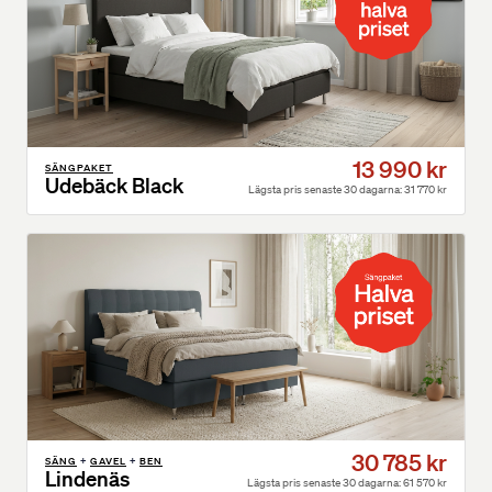
13 990 kr
SÄNGPAKET
Udebäck Black
Lägsta pris senaste 30 dagarna: 31 770 kr
30 785 kr
SÄNG
+
GAVEL
+
BEN
Lindenäs
Lägsta pris senaste 30 dagarna: 61 570 kr