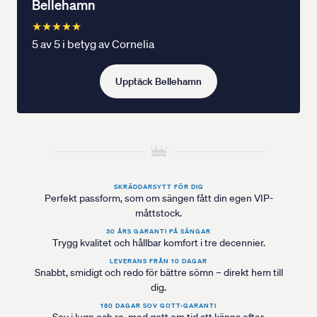
Bellehamn
★★★★★
5 av 5 i betyg av Cornelia
Upptäck Bellehamn
SKRÄDDARSYTT FÖR DIG
Perfekt passform, som om sängen fått din egen VIP-
måttstock.
30 ÅRS GARANTI PÅ SÄNGAR
Trygg kvalitet och hållbar komfort i tre decennier.
LEVERANS FRÅN 10 DAGAR
Snabbt, smidigt och redo för bättre sömn – direkt hem till
dig.
180 DAGAR SOV GOTT-GARANTI
Sov i lugn och ro, med gott om tid att känna efter.