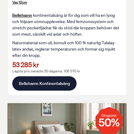
Vas 12cm
Bellehamn
kontinentalsäng är för dig som vill ha en lyxig
och följsam sömnupplevelse. Med femzonssystem och
stretch-pocketfjädrar får du stöd där kroppen behöver det
som mest, särskilt vid axlar och höfter.
Naturmaterial som ull, bomull och 100 % naturlig Talalay-
latex andas, reglerar temperaturen och formar sig mjukt
efter din kropp.
53 285 kr
Lägsta pris senaste 30 dagarna: 106 570 kr
Bellehamn Kontinentalsäng