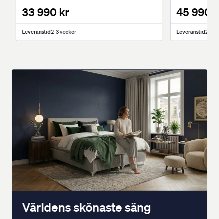
33 990 kr
45 990 k
Leveranstid
2-3 veckor
Leveranstid
2-3 v
Världens skönaste säng