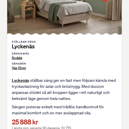
STÄLLBAR SÄNG
Lyckenäs
SÄNGGAVEL
Sodala
SÄNGBEN
Vas 12cm
Lyckenäs
ställbar säng ger en fast men följsam känsla med
tryckavlastning för axlar och bröstrygg. Med duozon
anpassas stödet så att kroppen ligger i ett naturligt och
bekvämt läge genom hela natten.
Sängen justeras enkelt med trådlös handkontroll för
maximal komfort och en mer avslappnad vila.
25 888 kr
Lägsta pris senaste 30 dagarna: 51 775