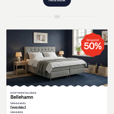
Hitta Butik
KONTINENTALSÄNG
Bellehamn
SÄNGGAVEL
Fagerdala 3
SÄNGBEN