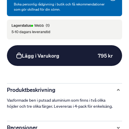
Boka personlig rådgivning i butik och få rekommendationer
som gör skillnad för din sömn.
Lagerstatus
Webb
(1)
5-10 dagars leveranstid
Lägg i Varukorg
795 kr
Produktbeskrivning
Vasformade ben i putsad aluminium som finns i två olika
höjder och tre olika färger. Levereras i 4-pack för enkelsäng.
Recensioner