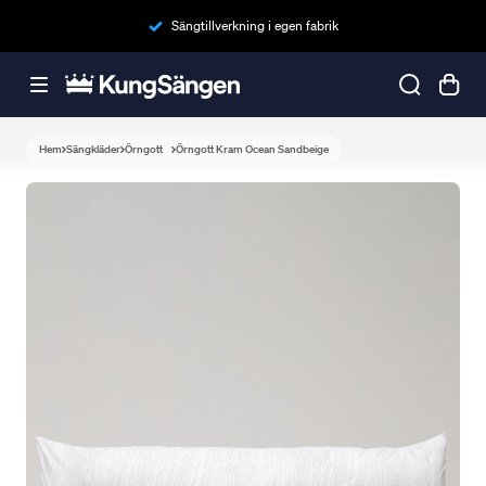
Sängtillverkning i egen fabrik
Hem
Sängkläder
Örngott
Örngott Kram Ocean Sandbeige