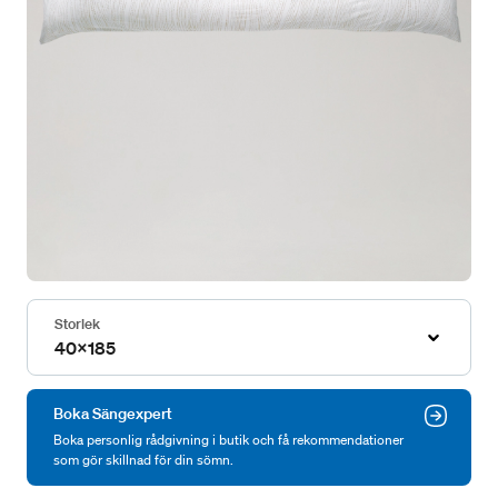
Storlek
40x185
Boka Sängexpert
Boka personlig rådgivning i butik och få rekommendationer
som gör skillnad för din sömn.