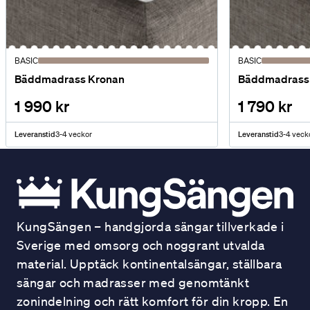
BASIC
BASIC
Bäddmadrass Kronan
Bäddmadrass 
1 990 kr
1 790 kr
Leveranstid
3-4 veckor
Leveranstid
3-4 veck
KungSängen – handgjorda sängar tillverkade i
Sverige med omsorg och noggrant utvalda
material. Upptäck kontinentalsängar, ställbara
sängar och madrasser med genomtänkt
zonindelning och rätt komfort för din kropp. En