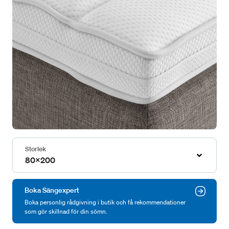
Storlek
80x200
Boka Sängexpert
Boka personlig rådgivning i butik och få rekommendationer
som gör skillnad för din sömn.