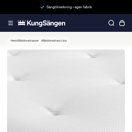
Sängtillverkning i egen fabrik
Hem
Bäddmadrasser
Bäddmadrass Lina