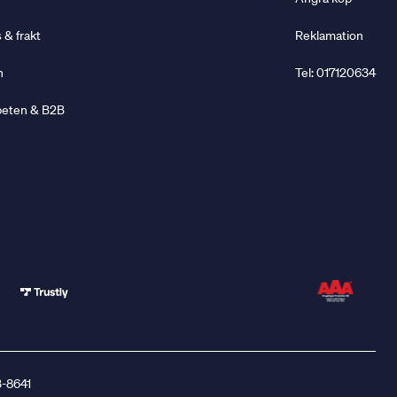
& frakt
Reklamation
n
Tel: 017120634
beten & B2B
-8641