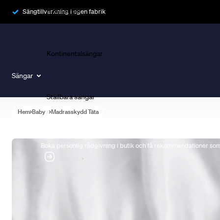
Ramsängar
Sängtillverkning i egen fabrik
Kontinentalsängar
Sängar
Ställbara sängar
Hem
Baby
Madrasskydd Täta
Boka Sängexpert
Boka personlig rådgivning i butik och få rekommendationer som 