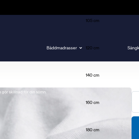
105 cm
Bäddmadrasser
120 cm
Sängk
140 cm
gör skillnad för din sömn.
160 cm
180 cm