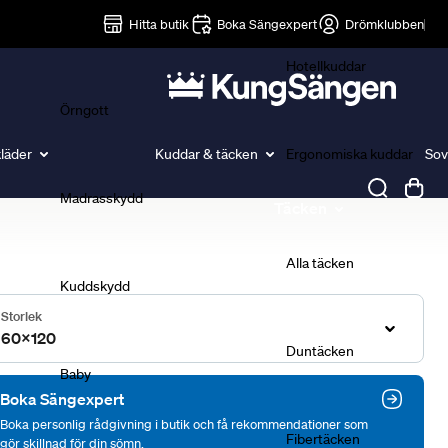
Lakan
Hitta butik
Boka Sängexpert
Drömklubben
Hotellkuddar
Örngott
läder
Kuddar & täcken
Ergonomiska kuddar
Sov
Madrasskydd
Täcken
Alla täcken
Kuddskydd
Storlek
60x120
Duntäcken
Baby
Boka Sängexpert
Boka personlig rådgivning i butik och få rekommendationer som
Fibertäcken
gör skillnad för din sömn.