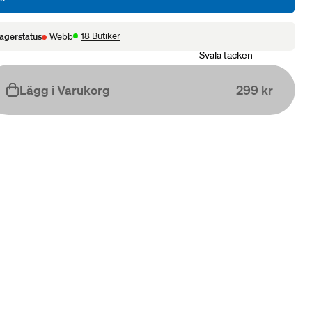
18 Butiker
agerstatus
Webb
Svala täcken
Lägg i Varukorg
299 kr