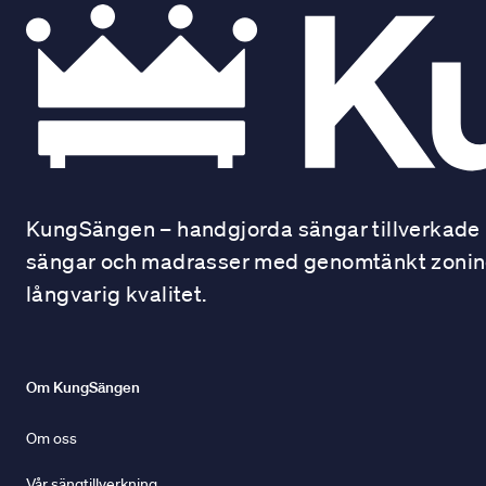
KungSängen – handgjorda sängar tillverkade i
sängar och madrasser med genomtänkt zonindel
långvarig kvalitet.
Om KungSängen
Om oss
Vår sängtillverkning