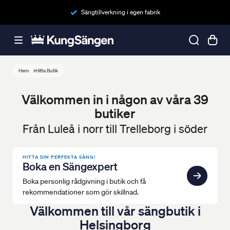
Sängtillverkning i egen fabrik
Hem
Hitta Butik
Välkommen in i någon av våra 39
butiker
Från Luleå i norr till Trelleborg i söder
HITTA DIN PERFEKTA SÄNG!
Boka en Sängexpert
Boka personlig rådgivning i butik och få
rekommendationer som gör skillnad.
Välkommen till vår sängbutik i
Helsingborg
Helsingborg