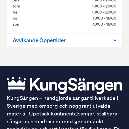
ons
10:00 - 20:00
tors
10:00 - 20:00
fre
10:00 - 20:00
lör
10:00 - 18:00
sön
10:00 - 18:00
Avvikande Öppettider
Alla butiker
Söndagsöppet
Norrtälje
10:00 - 14:00
Helsingborg
10:00 - 15:00
Stockholm, Mall of Scandinavia
10:00 - 16:00
Stockholm, Sickla
10:00 - 14:00
KungSängen – handgjorda sängar tillverkade i
Övriga butiker
Stängt
Sverige med omsorg och noggrant utvalda
material. Upptäck kontinentalsängar, ställbara
Alla butiker
Stängt
sängar och madrasser med genomtänkt