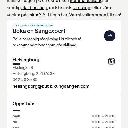
kanske sugen på en extra skön
kontinentalsäng
, en
smidig
ställbar säng
, en klassisk
ramsäng
, eller våra
vackra
påslakan
? Allt finns här. Varmt välkommen till oss!
HITTA DIN PERFEKTA SÄNG!
Boka en Sängexpert
Boka personlig rådgivning i butik och få
rekommendationer som gör skillnad.
Helsingborg
Ekslingan 3
Helsingborg, 254 67, SE
042-20 39 80
helsingborg@butik.kungsangen.com
Öppettider:
mån
10:00 - 20:00
tis
10:00 - 20:00