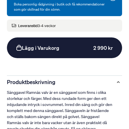
Boka personlig rådgivning i butik och få rekommendationer
som gör skillnad för din sömn.
Leveranstid
3-4 veckor
Lägg i Varukorg
2 990 kr
Produktbeskrivning
Sänggavel Ramnäs valv är en sänggavel som finns i olika
storlekar och färger. Med dess rundade form ger den ett
inbjudande intryck i sovrummet. Inred din säng och gör den
komplett med denna sänggavel. Sänggaveln är fristående
och ställs bakom sängen direkt på golvet. Sänggavel
Ramnäs valv är inte bara vacker utan är även praktiskt då
gaveln skyddar din vägg från smuts. Få en skönare