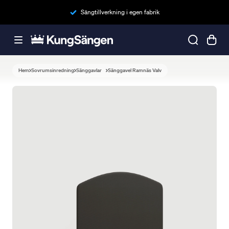
Sängtillverkning i egen fabrik
Hem
Sovrumsinredning
Sänggavlar
Sänggavel Ramnäs Valv