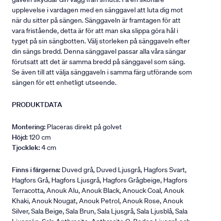
upplevelse i vardagen med en sänggavel att luta dig mot
när du sitter på sängen. Sänggaveln är framtagen för att
vara fristående, detta är för att man ska slippa göra hål i
tyget på sin sängbotten. Välj storleken på sänggaveln efter
din sängs bredd. Denna sänggavel passar alla våra sängar
förutsatt att det är samma bredd på sänggavel som säng.
Se även till att välja sänggaveln i samma färg utförande som
sängen för ett enhetligt utseende.
PRODUKTDATA
Montering:
Placeras direkt på golvet
Höjd:
120 cm
Tjocklek:
4 cm
Finns i färgerna:
Duved grå, Duved Ljusgrå, Hagfors Svart,
Hagfors Grå, Hagfors Ljusgrå, Hagfors Grågbeige, Hagfors
Terracotta, Anouk Alu, Anouk Black, Anouck Coal, Anouk
Khaki, Anouk Nougat, Anouk Petrol, Anouk Rose, Anouk
Silver, Sala Beige, Sala Brun, Sala Ljusgrå, Sala Ljusblå, Sala