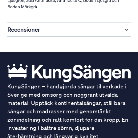
Ljusgrön, Sala Anthracite, Anthracite Q, Boden Ljusgrå och
Boden Mörkgrå.
Recensioner
KungSängen – handgjorda sängar tillverkade i
Sverige med omsorg och noggrant utvalda
material. Upptäck kontinentalsängar, ställbara
sängar och madrasser med genomtänkt
zonindelning och rätt komfort för din kropp. En
investering i bättre sömn, djupare
återhämtning och långvarig kvalitet.