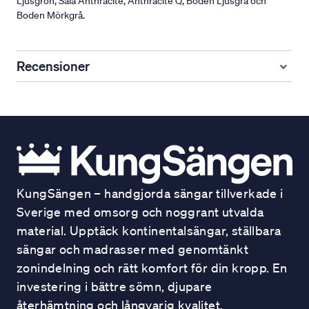
Ljusgrön, Sala Anthracite, Anthracite Q, Boden Ljusgrå och
Boden Mörkgrå.
Recensioner
KungSängen – handgjorda sängar tillverkade i
Sverige med omsorg och noggrant utvalda
material. Upptäck kontinentalsängar, ställbara
sängar och madrasser med genomtänkt
zonindelning och rätt komfort för din kropp. En
investering i bättre sömn, djupare
återhämtning och långvarig kvalitet.