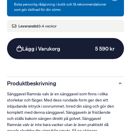
Boka personlig rådgivning i butik och få rekommendationer
som gör skillnad för din sömn.
Leveranstid
3-4 veckor
Lägg i Varukorg
5 590 kr
Produktbeskrivning
Sänggavel Ramnäs valv är en sänggavel som finns i olika
storlekar och färger. Med dess rundade form ger den ett
inbjudande intryck i sovrummet. Inred din säng och gör den
komplett med denna sänggavel. Sänggaveln är fristående
och ställs bakom sängen direkt på golvet. Sänggavel
Ramnäs valv är inte bara vacker utan är även praktiskt då
gaveln skyddar din vägg från smuts. Få en skönare