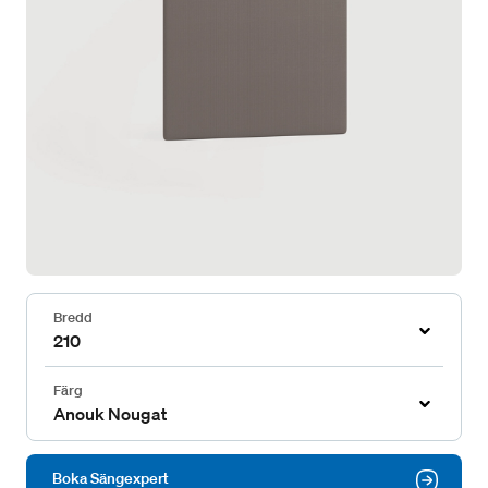
Bredd
210
Färg
Anouk Nougat
Boka Sängexpert