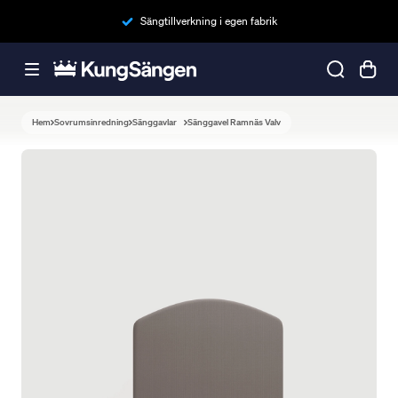
Sängtillverkning i egen fabrik
Hem
Sovrumsinredning
Sänggavlar
Sänggavel Ramnäs Valv