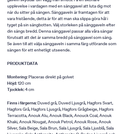
upplevelse i vardagen med en sänggavel att luta dig mot
när du sitter på sängen. Sänggaveln är framtagen för att
vara fristående, detta är för att man ska slippa göra hål i
tyget på sin sängbotten. Välj storleken på sänggaveln efter
din sängs bredd. Denna sänggavel passar alla våra sängar
förutsatt att det är samma bredd på sänggavel som säng.
Se även till att välja sänggaveln i samma färg utförande som
sängen för ett enhetligt utseende.
PRODUKTDATA
Montering:
Placeras direkt på golvet
Höjd:
120 cm
Tjocklek:
4 cm
Finns i färgerna:
Duved grå, Duved Ljusgrå, Hagfors Svart,
Hagfors Grå, Hagfors Ljusgrå, Hagfors Grågbeige, Hagfors
Terracotta, Anouk Alu, Anouk Black, Anouck Coal, Anouk
Khaki, Anouk Nougat, Anouk Petrol, Anouk Rose, Anouk
Silver, Sala Beige, Sala Brun, Sala Ljusgrå, Sala Ljusblå, Sala