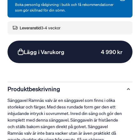
Boka personlig rådgivning i butik och få rekommendationer
som gör skillnad för din sömn.
Leveranstid
3-4 veckor
Lägg i Varukorg
4 990 kr
Produktbeskrivning
Sänggavel Ramnäs valv är en sänggavel som finns i olika
storlekar och färger. Med dess rundade form ger den ett
inbjudande intryck i sovrummet. Inred din säng och gör den
komplett med denna sänggavel. Sänggaveln är fristående
och ställs bakom sängen direkt på golvet. Sänggavel
Ramnäs valv är inte bara vacker utan är även praktiskt då
gaveln skyddar din vägg från smuts. Få en skönare