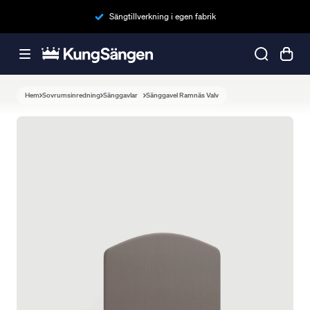
Sängtillverkning i egen fabrik
Hem
Sovrumsinredning
Sänggavlar
Sänggavel Ramnäs Valv