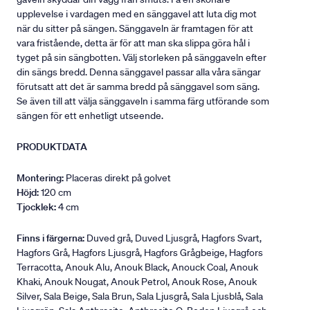
upplevelse i vardagen med en sänggavel att luta dig mot
när du sitter på sängen. Sänggaveln är framtagen för att
vara fristående, detta är för att man ska slippa göra hål i
tyget på sin sängbotten. Välj storleken på sänggaveln efter
din sängs bredd. Denna sänggavel passar alla våra sängar
förutsatt att det är samma bredd på sänggavel som säng.
Se även till att välja sänggaveln i samma färg utförande som
sängen för ett enhetligt utseende.
PRODUKTDATA
Montering:
Placeras direkt på golvet
Höjd:
120 cm
Tjocklek:
4 cm
Finns i färgerna:
Duved grå, Duved Ljusgrå, Hagfors Svart,
Hagfors Grå, Hagfors Ljusgrå, Hagfors Grågbeige, Hagfors
Terracotta, Anouk Alu, Anouk Black, Anouck Coal, Anouk
Khaki, Anouk Nougat, Anouk Petrol, Anouk Rose, Anouk
Silver, Sala Beige, Sala Brun, Sala Ljusgrå, Sala Ljusblå, Sala