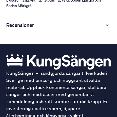
Ljusgrön, Sala Anthracite, Anthracite Q, Boden Ljusgrå och
Boden Mörkgrå.
Recensioner
KungSängen – handgjorda sängar tillverkade i
Sverige med omsorg och noggrant utvalda
material. Upptäck kontinentalsängar, ställbara
sängar och madrasser med genomtänkt
zonindelning och rätt komfort för din kropp. En
investering i bättre sömn, djupare
återhämtning och långvarig kvalitet.