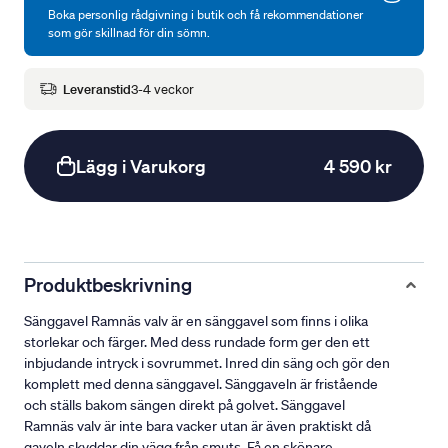
Boka personlig rådgivning i butik och få rekommendationer
som gör skillnad för din sömn.
Leveranstid
3-4 veckor
Lägg i Varukorg
4 590 kr
Produktbeskrivning
Sänggavel Ramnäs valv är en sänggavel som finns i olika
storlekar och färger. Med dess rundade form ger den ett
inbjudande intryck i sovrummet. Inred din säng och gör den
komplett med denna sänggavel. Sänggaveln är fristående
och ställs bakom sängen direkt på golvet. Sänggavel
Ramnäs valv är inte bara vacker utan är även praktiskt då
gaveln skyddar din vägg från smuts. Få en skönare