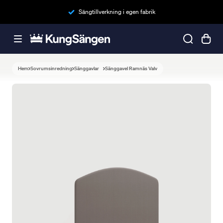
Sängtillverkning i egen fabrik
Hem
Sovrumsinredning
Sänggavlar
Sänggavel Ramnäs Valv