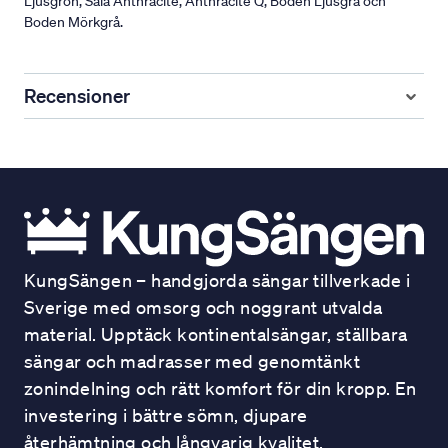
Ljusgrön, Sala Anthracite, Anthracite Q, Boden Ljusgrå och
Boden Mörkgrå.
Recensioner
KungSängen – handgjorda sängar tillverkade i
Sverige med omsorg och noggrant utvalda
material. Upptäck kontinentalsängar, ställbara
sängar och madrasser med genomtänkt
zonindelning och rätt komfort för din kropp. En
investering i bättre sömn, djupare
återhämtning och långvarig kvalitet.