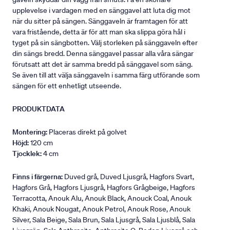
upplevelse i vardagen med en sänggavel att luta dig mot
när du sitter på sängen. Sänggaveln är framtagen för att
vara fristående, detta är för att man ska slippa göra hål i
tyget på sin sängbotten. Välj storleken på sänggaveln efter
din sängs bredd. Denna sänggavel passar alla våra sängar
förutsatt att det är samma bredd på sänggavel som säng.
Se även till att välja sänggaveln i samma färg utförande som
sängen för ett enhetligt utseende.
PRODUKTDATA
Montering:
Placeras direkt på golvet
Höjd:
120 cm
Tjocklek:
4 cm
Finns i färgerna:
Duved grå, Duved Ljusgrå, Hagfors Svart,
Hagfors Grå, Hagfors Ljusgrå, Hagfors Grågbeige, Hagfors
Terracotta, Anouk Alu, Anouk Black, Anouck Coal, Anouk
Khaki, Anouk Nougat, Anouk Petrol, Anouk Rose, Anouk
Silver, Sala Beige, Sala Brun, Sala Ljusgrå, Sala Ljusblå, Sala