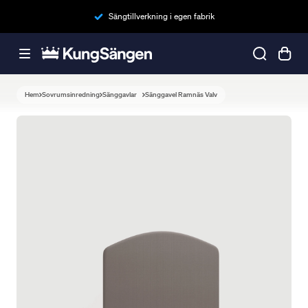
Sängtillverkning i egen fabrik
Hem
Sovrumsinredning
Sänggavlar
Sänggavel Ramnäs Valv