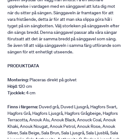
upplevelse i vardagen med en sänggavel att luta dig mot
när du sitter på sängen. Sänggaveln är framtagen för att
vara fristående, detta är för att man ska slippa göra hål i
tyget på sin sängbotten. Välj storleken på sänggaveln efter
din sängs bredd. Denna sänggavel passar alla våra sängar
förutsatt att det är samma bredd på sänggavel som säng.
Se även till att välja sänggaveln i samma färg utförande som
sängen för ett enhetligt utseende.
PRODUKTDATA
Montering:
Placeras direkt på golvet
Höjd:
120 cm
Tjocklek:
4 cm
Finns i färgerna:
Duved grå, Duved Ljusgrå, Hagfors Svart,
Hagfors Grå, Hagfors Ljusgrå, Hagfors Grågbeige, Hagfors
Terracotta, Anouk Alu, Anouk Black, Anouck Coal, Anouk
Khaki, Anouk Nougat, Anouk Petrol, Anouk Rose, Anouk
Silver, Sala Beige, Sala Brun, Sala Ljusgrå, Sala Ljusblå, Sala