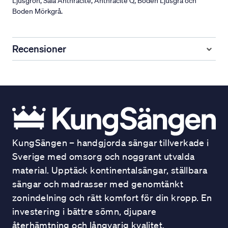
Ljusgrön, Sala Anthracite, Anthracite Q, Boden Ljusgrå och
Boden Mörkgrå.
Recensioner
KungSängen – handgjorda sängar tillverkade i
Sverige med omsorg och noggrant utvalda
material. Upptäck kontinentalsängar, ställbara
sängar och madrasser med genomtänkt
zonindelning och rätt komfort för din kropp. En
investering i bättre sömn, djupare
återhämtning och långvarig kvalitet.