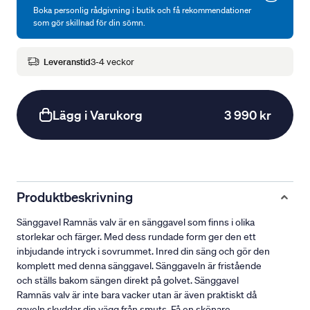
Boka personlig rådgivning i butik och få rekommendationer
som gör skillnad för din sömn.
Leveranstid
3-4 veckor
Lägg i Varukorg
3 990 kr
Produktbeskrivning
Sänggavel Ramnäs valv är en sänggavel som finns i olika
storlekar och färger. Med dess rundade form ger den ett
inbjudande intryck i sovrummet. Inred din säng och gör den
komplett med denna sänggavel. Sänggaveln är fristående
och ställs bakom sängen direkt på golvet. Sänggavel
Ramnäs valv är inte bara vacker utan är även praktiskt då
gaveln skyddar din vägg från smuts. Få en skönare