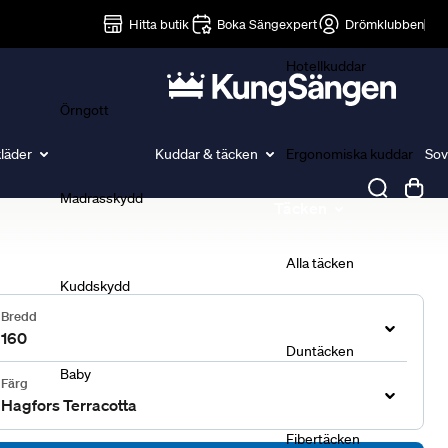
Lakan
Hitta butik
Boka Sängexpert
Drömklubben
Hotellkuddar
Örngott
läder
Kuddar & täcken
Ergonomiska kuddar
Sov
Madrasskydd
Täcken
Alla täcken
Kuddskydd
Bredd
160
Duntäcken
Baby
Färg
Hagfors Terracotta
Fibertäcken