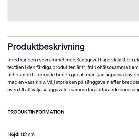
Produktbeskrivning
Inred sängen i sovrummet med Sänggavel Fagerdala 3. En e
textilen i den färdiga produkten är fri från ohälsosamma kem
tillhörande L-formade benen gör att man kan anpassa gavelns h
med en vass kniv. Välj storleken på sänggaveln efter bredde
även till att välja sänggaveln i samma färg utförande som sän
PRODUKTINFORMATION
Höjd:
112 cm