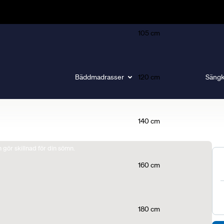
105 cm
Bäddmadrasser
120 cm
Sängk
140 cm
gör skillnad för din sömn.
160 cm
180 cm