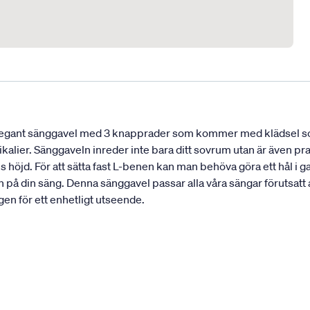
legant sänggavel med 3 knapprader som kommer med klädsel som 
ikalier. Sänggaveln inreder inte bara ditt sovrum utan är även pr
öjd. För att sätta fast L-benen kan man behöva göra ett hål i gave
n på din säng. Denna sänggavel passar alla våra sängar förutsat
gen för ett enhetligt utseende.