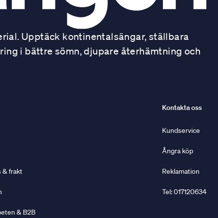
ial. Upptäck kontinentalsängar, ställbara
ring i bättre sömn, djupare återhämtning och
Kontakta oss
Kundservice
Ångra köp
& frakt
Reklamation
n
Tel: 017120634
beten & B2B