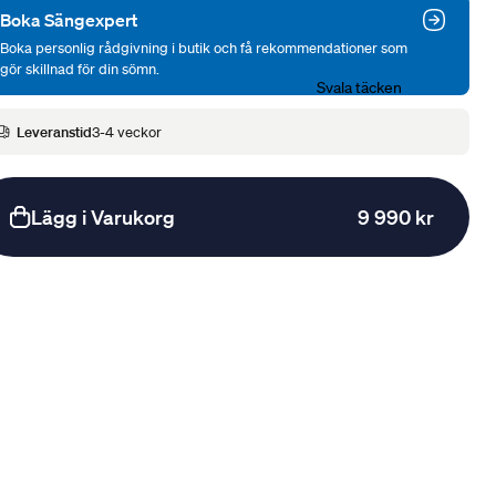
Boka Sängexpert
Boka personlig rådgivning i butik och få rekommendationer som
gör skillnad för din sömn.
Svala täcken
Leveranstid
3-4 veckor
Lägg i Varukorg
9 990 kr