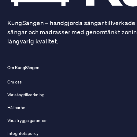
KungSängen – handgjorda sängar tillverkade i
sängar och madrasser med genomtänkt zonindel
långvarig kvalitet.
Om KungSängen
Om oss
Vår sängtillverkning
Hållbarhet
Våra trygga garantier
Integritetspolicy