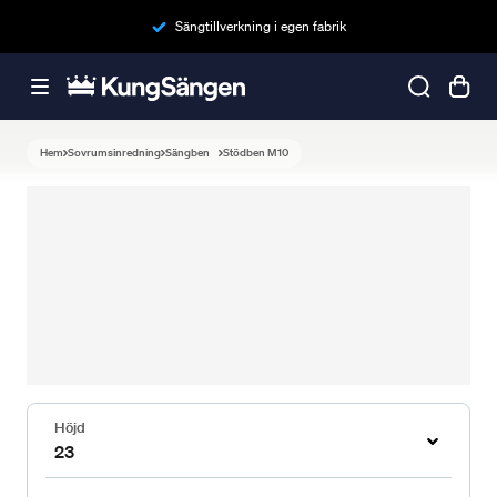
Sängtillverkning i egen fabrik
Hem
Sovrumsinredning
Sängben
Stödben M10
Höjd
23