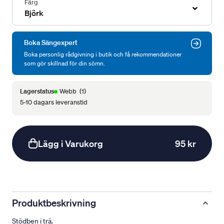
Färg
Björk
Boka Sängexpert
Boka personlig rådgivning i butik och få rekommendationer
som gör skillnad för din sömn.
Lagerstatus
Webb
(1)
5-10 dagars leveranstid
Lägg i Varukorg
95 kr
Produktbeskrivning
Stödben i trä.