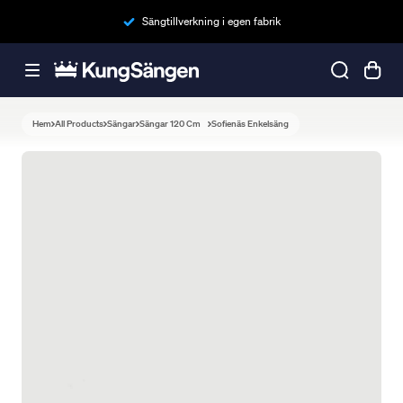
Sängtillverkning i egen fabrik
Hem
All Products
Sängar
Sängar 120 Cm
Sofienäs Enkelsäng