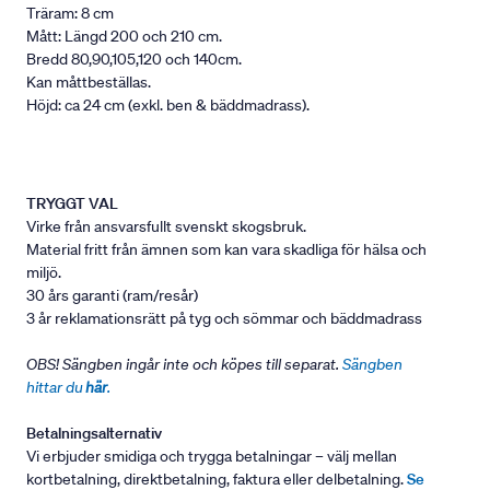
Träram: 8 cm
Mått: Längd 200 och 210 cm.
Bredd 80,90,105,120 och 140cm.
Kan måttbeställas.
Höjd: ca 24 cm (exkl. ben & bäddmadrass).
TRYGGT VAL
Virke från ansvarsfullt svenskt skogsbruk.
Material fritt från ämnen som kan vara skadliga för hälsa och
miljö.
30 års garanti (ram/resår)
3 år reklamationsrätt på tyg och sömmar och bäddmadrass
OBS! Sängben ingår inte och köpes till separat.
Sängben
hittar du
här
.
Betalningsalternativ
Vi erbjuder smidiga och trygga betalningar – välj mellan
kortbetalning, direktbetalning, faktura eller delbetalning.
Se