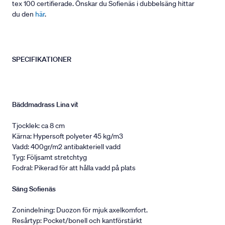
tex 100 certifierade. Önskar du Sofienäs i dubbelsäng hittar
du den
här
.
SPECIFIKATIONER
Bäddmadrass Lina vit
Tjocklek: ca 8 cm
Kärna: Hypersoft polyeter 45 kg/m3
Vadd: 400gr/m2 antibakteriell vadd
Tyg: Följsamt stretchtyg
Fodral: Pikerad för att hålla vadd på plats
Säng Sofienäs
Zonindelning: Duozon för mjuk axelkomfort.
Resårtyp: Pocket/bonell och kantförstärkt