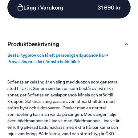
Lägg i Varukorg
31 690 kr
Produktbeskrivning
Beställ tygprov och få ett personligt erbjudande här→
Prova sängen i din närmsta butik här→
Sofienäs enkelsäng är en säng med duozon som ger extra
stöd till axlar. Genom sin duozon som består av två olika
zoner, ger Sofienäs en avslappnande känsla och stöd till
kroppen. Sofienäs säng passar även utmärkt till den med
större byst och sidosovaren. Önskar man en neutral
zonindelning kan man vända på sängen. Med sängen följer
även bäddmadrassen Lina vit med. Bäddmadrass Lina vit är
en luftig pikerad bäddmadrass med extra hållbar kärna och
mjuk vaddering. Både kärna, vadd och stretchtyg är ÖKO-