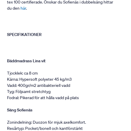
tex 100 certifierade. Önskar du Sofienäs i dubbelsäng hittar
du den
här
.
SPECIFIKATIONER
Bäddmadrass Lina vit
Tjocklek: ca 8 cm
Kärna: Hypersoft polyeter 45 kg/m3
Vadd: 400gr/m2 antibakteriell vadd
Tyg: Följsamt stretchtyg
Fodral: Pikerad för att hålla vadd på plats
Säng Sofienäs
Zonindelning: Duozon för mjuk axelkomfort.
Resårtyp: Pocket/bonell och kantförstärkt