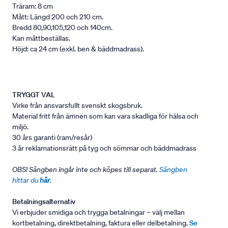
Träram: 8 cm
Mått: Längd 200 och 210 cm.
Bredd 80,90,105,120 och 140cm.
Kan måttbeställas.
Höjd: ca 24 cm (exkl. ben & bäddmadrass).
TRYGGT VAL
Virke från ansvarsfullt svenskt skogsbruk.
Material fritt från ämnen som kan vara skadliga för hälsa och
miljö.
30 års garanti (ram/resår)
3 år reklamationsrätt på tyg och sömmar och bäddmadrass
OBS! Sängben ingår inte och köpes till separat.
Sängben
hittar du
här
.
Betalningsalternativ
Vi erbjuder smidiga och trygga betalningar – välj mellan
kortbetalning, direktbetalning, faktura eller delbetalning.
Se