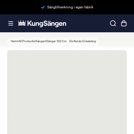
Sängtillverkning i egen fabrik
Hem
All Products
Sängar
Sängar 120 Cm
Sofienäs Enkelsäng