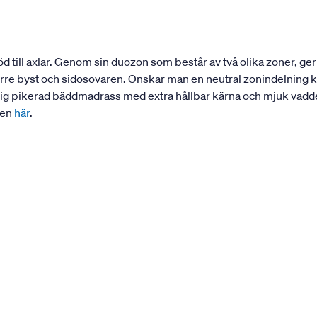
till axlar. Genom sin duozon som består av två olika zoner, ger
örre byst och sidosovaren. Önskar man en neutral zonindelning
tig pikerad bäddmadrass med extra hållbar kärna och mjuk vadde
den
här
.