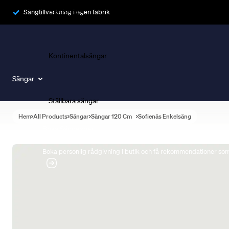
Ramsängar
Sängtillverkning i egen fabrik
Kontinentalsängar
Sängar
Ställbara sängar
Hem
All Products
Sängar
Sängar 120 Cm
Sofienäs Enkelsäng
Boka Sängexpert
Boka personlig rådgivning i butik och få rekommendationer som 