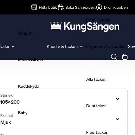
Lakan
Hitta butik
Boka Sängexpert
Drömklubben
Hotellkuddar
Örngott
läder
Kuddar & täcken
Ergonomiska kuddar
Sov
Madrasskydd
Täcken
Alla täcken
Kuddskydd
Storlek
105x200
Duntäcken
Baby
Fasthet
Mjuk
Fibertäcken