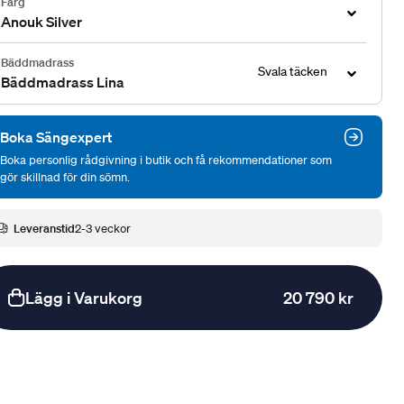
Färg
Anouk Silver
Bäddmadrass
Svala täcken
Bäddmadrass Lina
Boka Sängexpert
Boka personlig rådgivning i butik och få rekommendationer som
gör skillnad för din sömn.
Leveranstid
2-3 veckor
Lägg i Varukorg
20 790 kr