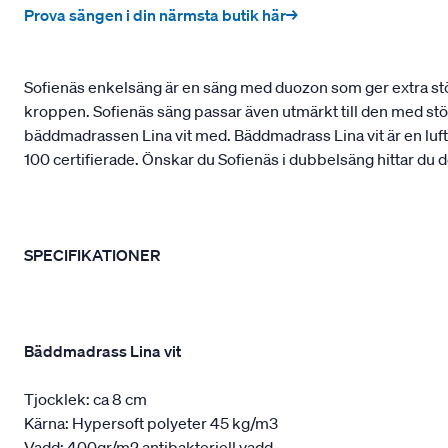
Prova sängen i din närmsta butik här→
Sofienäs enkelsäng är en säng med duozon som ger extra stöd 
kroppen. Sofienäs säng passar även utmärkt till den med st
bäddmadrassen Lina vit med. Bäddmadrass Lina vit är en luf
100 certifierade. Önskar du Sofienäs i dubbelsäng hittar du 
SPECIFIKATIONER
Bäddmadrass Lina vit
Tjocklek: ca 8 cm
Kärna: Hypersoft polyeter 45 kg/m3
Vadd: 400gr/m2 antibakteriell vadd