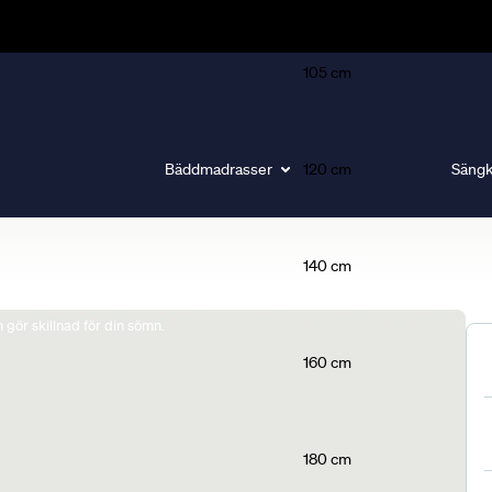
105 cm
Bäddmadrasser
120 cm
Sängk
140 cm
gör skillnad för din sömn.
160 cm
180 cm