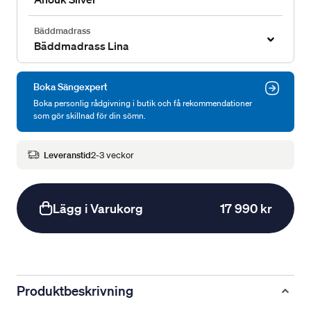
Bäddmadrass
Bäddmadrass Lina
Boka Sängexpert
Boka personlig rådgivning i butik och få rekommendationer
som gör skillnad för din sömn.
Leveranstid
2-3 veckor
Lägg i Varukorg
17 990 kr
Produktbeskrivning