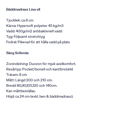
Bäddmadrass Lina vit
Tjocklek: ca 8 cm
Kärna: Hypersoft polyeter 45 kg/m3
Vadd: 400gr/m2 antibakteriell vadd
Tyg: Följsamt stretchtyg
Fodral: Pikerad för att hålla vadd på plats
Säng Sofienäs
Zonindelning: Duozon för mjuk axelkomfort.
Resårtyp: Pocket/bonell och kantförstärkt
Träram: 8 cm
Mått: Längd 200 och 210 cm.
Bredd 80,90,105,120 och 140cm.
Kan måttbeställas.
Höjd: ca 24 cm (exkl. ben & bäddmadrass).