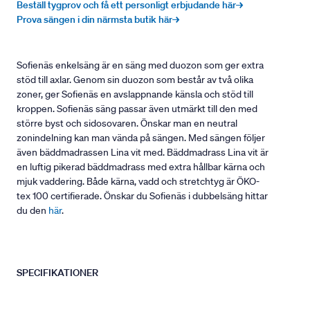
Beställ tygprov och få ett personligt erbjudande här→
Prova sängen i din närmsta butik här→
Sofienäs enkelsäng är en säng med duozon som ger extra
stöd till axlar. Genom sin duozon som består av två olika
zoner, ger Sofienäs en avslappnande känsla och stöd till
kroppen. Sofienäs säng passar även utmärkt till den med
större byst och sidosovaren. Önskar man en neutral
zonindelning kan man vända på sängen. Med sängen följer
även bäddmadrassen Lina vit med. Bäddmadrass Lina vit är
en luftig pikerad bäddmadrass med extra hållbar kärna och
mjuk vaddering. Både kärna, vadd och stretchtyg är ÖKO-
tex 100 certifierade. Önskar du Sofienäs i dubbelsäng hittar
du den
här
.
SPECIFIKATIONER