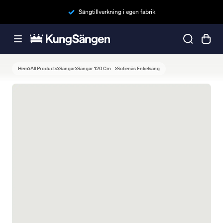
Sängtillverkning i egen fabrik
Hem
All Products
Sängar
Sängar 120 Cm
Sofienäs Enkelsäng