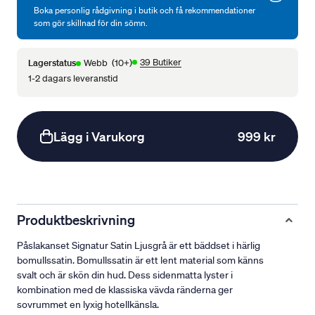
Boka personlig rådgivning i butik och få rekommendationer
som gör skillnad för din sömn.
39 Butiker
Lagerstatus
Webb
(10+)
1-2 dagars leveranstid
Lägg i Varukorg
999 kr
Produktbeskrivning
Påslakanset Signatur Satin Ljusgrå är ett bäddset i härlig
bomullssatin. Bomullssatin är ett lent material som känns
svalt och är skön din hud. Dess sidenmatta lyster i
kombination med de klassiska vävda ränderna ger
sovrummet en lyxig hotellkänsla.