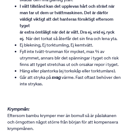
I vått tillstånd kan det upplevas hårt och strävt när
man tar ut dem ur tvättmaskinen. Det är därför
väldigt viktigt att det hanteras försiktigt eftersom
tyget
är extra ömtåligt när det är vått. Dra ej, vrid ej, ryck
ej.
När det torkat så återfår det sin fina och lena yta.
Ej blekning, Ej torktumling, Ej kemtvätt.
Fyll inte tvätt-trumman för mycket, max ⅔ av
utrymmet, annars blir det spänningar i tyget och risk
finns att tyget stretchas ut och orsakar repor i tyget.
Häng eller plantorka (ej torkskåp eller torktumlare).
Går att stryka på
svag
värme. Fast oftast behöver den
inte strykas.
Krympmån:
Eftersom bambu krymper mer än bomull så är påslakanen
och örngotten något större från början för att kompensera
krympmånen.