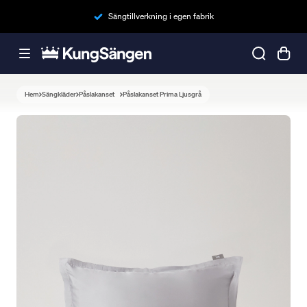
Sängtillverkning i egen fabrik
Hem
Sängkläder
Påslakanset
Påslakanset Prima Ljusgrå