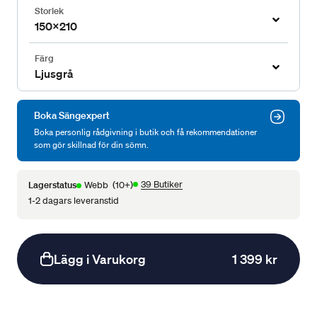
Storlek
150x210
Färg
Ljusgrå
Boka Sängexpert
Boka personlig rådgivning i butik och få rekommendationer
som gör skillnad för din sömn.
39 Butiker
Lagerstatus
Webb
(10+)
1-2 dagars leveranstid
Lägg i Varukorg
1 399 kr