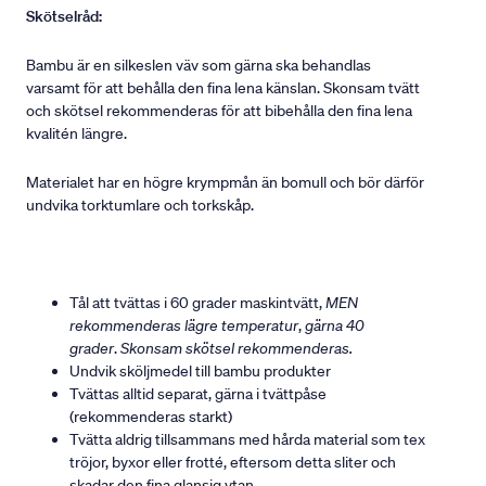
Skötselråd:
Bambu är en silkeslen väv som gärna ska behandlas
varsamt för att behålla den fina lena känslan. Skonsam tvätt
och skötsel rekommenderas för att bibehålla den fina lena
kvalitén längre.
Materialet har en högre krympmån än bomull och bör därför
undvika torktumlare och torkskåp.
Tål att tvättas i 60 grader maskintvätt,
MEN
rekommenderas lägre temperatur
,
gärna 40
grader
.
Skonsam skötsel rekommenderas.
Undvik sköljmedel till bambu produkter
Tvättas alltid separat, gärna i tvättpåse
(rekommenderas starkt)
Tvätta aldrig tillsammans med hårda material som tex
tröjor, byxor eller frotté, eftersom detta sliter och
skadar den fina glansig ytan.