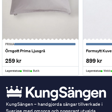
PRIMA
Örngott Prima Ljusgrå
Formsytt Kuver
259 kr
899 kr
Lagerstatus
Webb
Butik
Lagerstatus
Webb
KungSängen – handgjorda sängar tillverkade i
Sverige med omsorg och noggrant utvalda