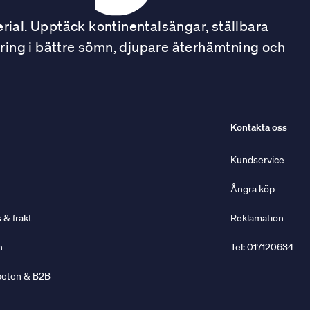
ial. Upptäck kontinentalsängar, ställbara
ring i bättre sömn, djupare återhämtning och
Kontakta oss
Kundservice
Ångra köp
& frakt
Reklamation
n
Tel: 017120634
beten & B2B