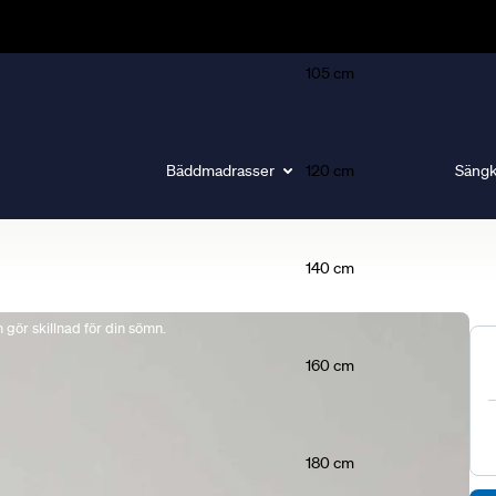
105 cm
Bäddmadrasser
120 cm
Sängk
140 cm
gör skillnad för din sömn.
160 cm
180 cm