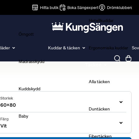
Lakan
Hitta butik
Boka Sängexpert
Drömklubben
Hotellkuddar
Örngott
läder
Kuddar & täcken
Ergonomiska kuddar
Sov
Madrasskydd
Täcken
Alla täcken
Kuddskydd
Storlek
60x80
Duntäcken
Baby
Färg
Vit
Fibertäcken