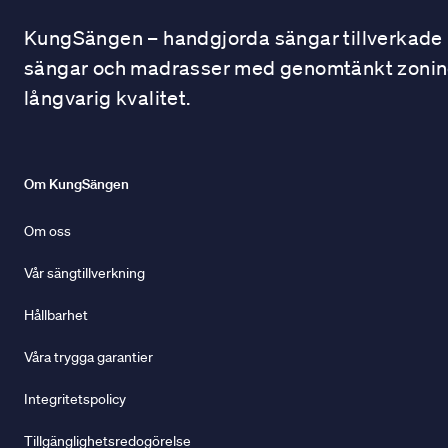
KungSängen – handgjorda sängar tillverkade i
sängar och madrasser med genomtänkt zonindel
långvarig kvalitet.
Om KungSängen
Om oss
Vår sängtillverkning
Hållbarhet
Våra trygga garantier
Integritetspolicy
Tillgänglighetsredogörelse