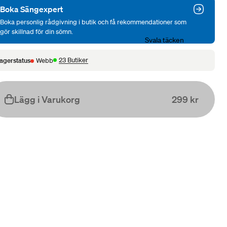
Boka Sängexpert
Boka personlig rådgivning i butik och få rekommendationer som
gör skillnad för din sömn.
Svala täcken
23 Butiker
agerstatus
Webb
Lägg i Varukorg
299 kr