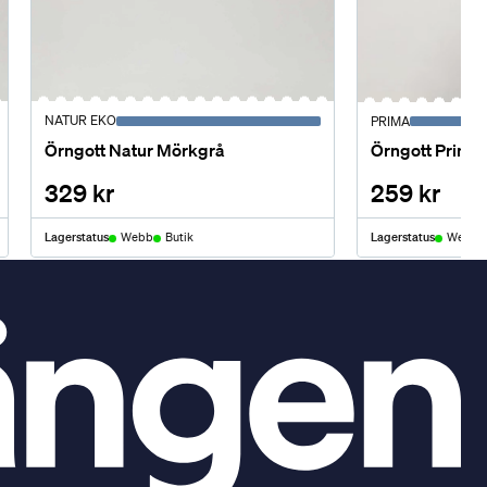
NATUR EKO
PRIMA
Örngott Natur Mörkgrå
Örngott Prima 
329 kr
259 kr
Lagerstatus
Webb
Butik
Lagerstatus
Webb