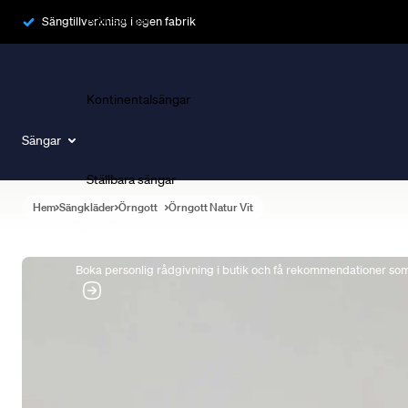
Ramsängar
Sängtillverkning i egen fabrik
Kontinentalsängar
Sängar
Ställbara sängar
Hem
Sängkläder
Örngott
Örngott Natur Vit
Boka Sängexpert
Boka personlig rådgivning i butik och få rekommendationer som 