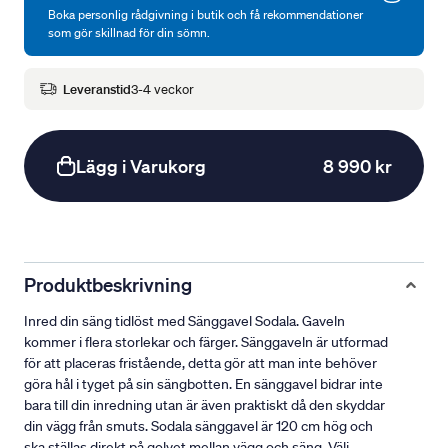
Boka personlig rådgivning i butik och få rekommendationer
som gör skillnad för din sömn.
Leveranstid
3-4 veckor
Lägg i Varukorg
8 990 kr
Produktbeskrivning
Inred din säng tidlöst med Sänggavel Sodala. Gaveln
kommer i flera storlekar och färger. Sänggaveln är utformad
för att placeras fristående, detta gör att man inte behöver
göra hål i tyget på sin sängbotten. En sänggavel bidrar inte
bara till din inredning utan är även praktiskt då den skyddar
din vägg från smuts. Sodala sänggavel är 120 cm hög och
ska ställas direkt på golvet mellan vägg och säng. Välj