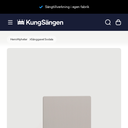
Sängtillverkning i egen fabrik
Hem
Nyheter
Sänggavel Sodala