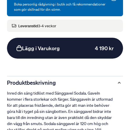
Boka personlig rådgivning i butik och få rekommendationer
som gör skillnad för din sömn.
Leveranstid
3-4 veckor
Lägg i Varukorg
4 190 kr
Produktbeskrivning
Inred din säng tidlöst med Sänggavel Sodala. Gaveln
kommer i flera storlekar och färger. Sänggaveln är utformad
för att placeras fristående, detta gör att man inte behöver
göra hål i tyget på sin sängbotten. En sänggavel bidrar inte
bara till din inredning utan är även praktiskt då den skyddar
din vägg från smuts. Sodala sänggavel är 120 cm hög och
ska ställas direkt på golvet mellan vägg och säng. Välj