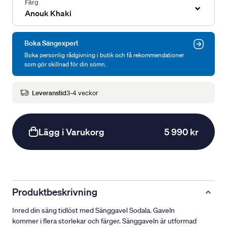
Färg
Anouk Khaki
Boka Sängexpert
Boka personlig rådgivning i butik och få rekommendationer
som gör skillnad för din sömn.
Leveranstid
3-4 veckor
Lägg i Varukorg
5 990 kr
Produktbeskrivning
Inred din säng tidlöst med Sänggavel Sodala. Gaveln
kommer i flera storlekar och färger. Sänggaveln är utformad