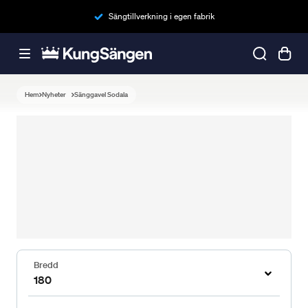
Sängtillverkning i egen fabrik
Hem
Nyheter
Sänggavel Sodala
Bredd
180