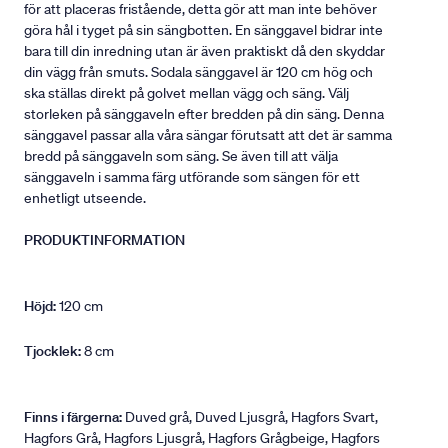
för att placeras fristående, detta gör att man inte behöver
göra hål i tyget på sin sängbotten. En sänggavel bidrar inte
bara till din inredning utan är även praktiskt då den skyddar
din vägg från smuts. Sodala sänggavel är 120 cm hög och
ska ställas direkt på golvet mellan vägg och säng. Välj
storleken på sänggaveln efter bredden på din säng. Denna
sänggavel passar alla våra sängar förutsatt att det är samma
bredd på sänggaveln som säng. Se även till att välja
sänggaveln i samma färg utförande som sängen för ett
enhetligt utseende.
PRODUKTINFORMATION
Höjd:
120 cm
Tjocklek:
8 cm
Finns i färgerna:
Duved grå, Duved Ljusgrå, Hagfors Svart,
Hagfors Grå, Hagfors Ljusgrå, Hagfors Grågbeige, Hagfors