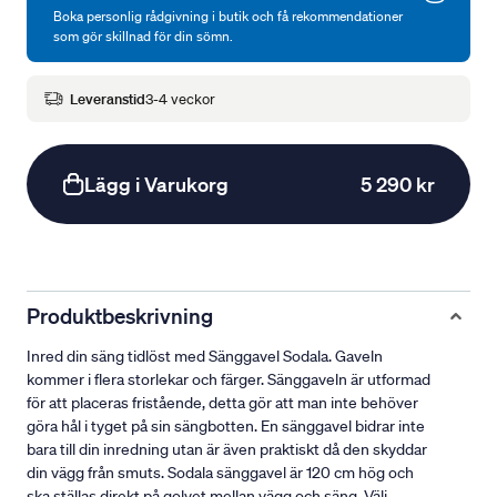
Boka personlig rådgivning i butik och få rekommendationer
som gör skillnad för din sömn.
Leveranstid
3-4 veckor
Lägg i Varukorg
5 290 kr
Produktbeskrivning
Inred din säng tidlöst med Sänggavel Sodala. Gaveln
kommer i flera storlekar och färger. Sänggaveln är utformad
för att placeras fristående, detta gör att man inte behöver
göra hål i tyget på sin sängbotten. En sänggavel bidrar inte
bara till din inredning utan är även praktiskt då den skyddar
din vägg från smuts. Sodala sänggavel är 120 cm hög och
ska ställas direkt på golvet mellan vägg och säng. Välj