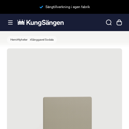
Sängtillverkning i egen fabrik
Hem
Nyheter
Sänggavel Sodala