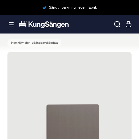
Sängtillverkning i egen fabrik
Hem
Nyheter
Sänggavel Sodala