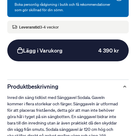
Boka personlig rådgivning i butik och få rekommendationer
som gör skillnad för din sömn.
Leveranstid
3-4 veckor
Lägg i Varukorg
4 390 kr
Produktbeskrivning
Inred din säng tidlöst med Sänggavel Sodala. Gaveln
kommer i flera storlekar och färger. Sänggaveln är utformad
för att placeras fristående, detta gör att man inte behöver
göra hål i tyget på sin sängbotten. En sänggavel bidrar inte
bara till din inredning utan är även praktiskt då den skyddar
din vägg från smuts. Sodala sänggavel är 120 cm hög och
ska ställas direkt på golvet mellan vägg och säng. Välj