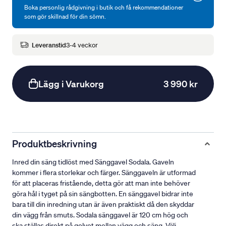
Boka personlig rådgivning i butik och få rekommendationer
som gör skillnad för din sömn.
Leveranstid
3-4 veckor
Lägg i Varukorg
3 990 kr
Produktbeskrivning
Inred din säng tidlöst med Sänggavel Sodala. Gaveln
kommer i flera storlekar och färger. Sänggaveln är utformad
för att placeras fristående, detta gör att man inte behöver
göra hål i tyget på sin sängbotten. En sänggavel bidrar inte
bara till din inredning utan är även praktiskt då den skyddar
din vägg från smuts. Sodala sänggavel är 120 cm hög och
ska ställas direkt på golvet mellan vägg och säng. Välj