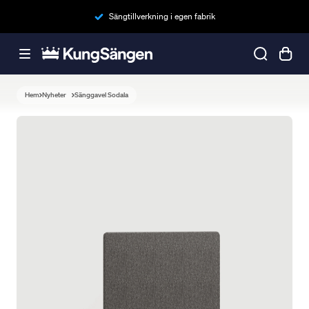
Sängtillverkning i egen fabrik
Hem
Nyheter
Sänggavel Sodala