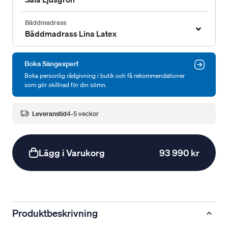
Bäddmadrass
Bäddmadrass Lina Latex
Boka Sängexpert
Boka personlig rådgivning i butik och få rekommendationer
som gör skillnad för din sömn.
Leveranstid
4-5 veckor
Lägg i Varukorg
93 990 kr
Produktbeskrivning