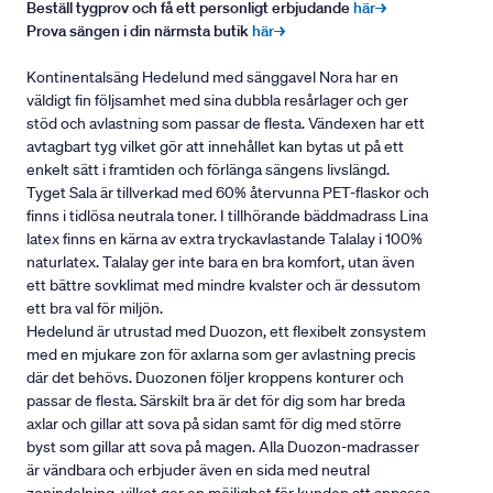
Beställ tygprov och få ett personligt erbjudande
här→
Prova sängen i din närmsta butik
här→
Kontinentalsäng Hedelund med sänggavel Nora har en
väldigt fin följsamhet med sina dubbla resårlager och ger
stöd och avlastning som passar de flesta. Vändexen har ett
avtagbart tyg vilket gör att innehållet kan bytas ut på ett
enkelt sätt i framtiden och förlänga sängens livslängd.
Tyget Sala är tillverkad med 60% återvunna PET-flaskor och
finns i tidlösa neutrala toner. I tillhörande bäddmadrass Lina
latex finns en kärna av extra tryckavlastande Talalay i 100%
naturlatex. Talalay ger inte bara en bra komfort, utan även
ett bättre sovklimat med mindre kvalster och är dessutom
ett bra val för miljön.
Hedelund är utrustad med Duozon, ett flexibelt zonsystem
med en mjukare zon för axlarna som ger avlastning precis
där det behövs. Duozonen följer kroppens konturer och
passar de flesta. Särskilt bra är det för dig som har breda
axlar och gillar att sova på sidan samt för dig med större
byst som gillar att sova på magen. Alla Duozon-madrasser
är vändbara och erbjuder även en sida med neutral