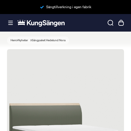
Sängtillverkning i egen fabrik
Hem
Nyheter
Sängpaket Hedelund Nora