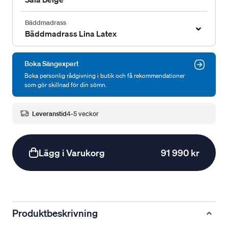
Bäddmadrass
Bäddmadrass Lina Latex
Boka Sängexpert
Boka personlig rådgivning i butik och få rekommendationer
som gör skillnad för din sömn.
Leveranstid
4-5 veckor
Lägg i Varukorg
91 990 kr
Produktbeskrivning