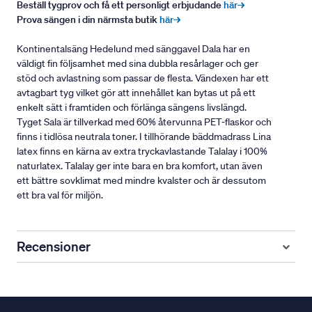
Beställ tygprov och få ett personligt erbjudande
här→
Prova sängen i din närmsta butik
här→
Kontinentalsäng Hedelund med sänggavel Dala har en
väldigt fin följsamhet med sina dubbla resårlager och ger
stöd och avlastning som passar de flesta. Vändexen har ett
avtagbart tyg vilket gör att innehållet kan bytas ut på ett
enkelt sätt i framtiden och förlänga sängens livslängd.
Tyget Sala är tillverkad med 60% återvunna PET-flaskor och
finns i tidlösa neutrala toner. I tillhörande bäddmadrass Lina
latex finns en kärna av extra tryckavlastande Talalay i 100%
naturlatex. Talalay ger inte bara en bra komfort, utan även
ett bättre sovklimat med mindre kvalster och är dessutom
ett bra val för miljön.
Recensioner