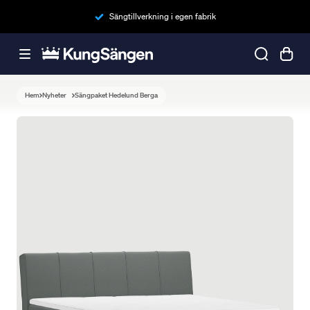
Sängtillverkning i egen fabrik
Hem
Nyheter
Sängpaket Hedelund Berga