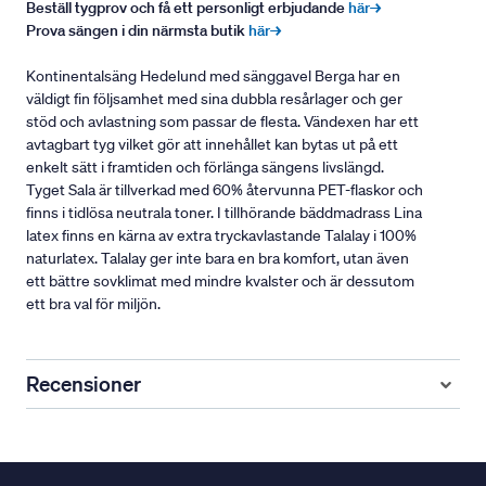
Beställ tygprov och få ett personligt erbjudande
här→
Prova sängen i din närmsta butik
här→
Kontinentalsäng Hedelund med sänggavel Berga har en
väldigt fin följsamhet med sina dubbla resårlager och ger
stöd och avlastning som passar de flesta. Vändexen har ett
avtagbart tyg vilket gör att innehållet kan bytas ut på ett
enkelt sätt i framtiden och förlänga sängens livslängd.
Tyget Sala är tillverkad med 60% återvunna PET-flaskor och
finns i tidlösa neutrala toner. I tillhörande bäddmadrass Lina
latex finns en kärna av extra tryckavlastande Talalay i 100%
naturlatex. Talalay ger inte bara en bra komfort, utan även
ett bättre sovklimat med mindre kvalster och är dessutom
ett bra val för miljön.
Recensioner