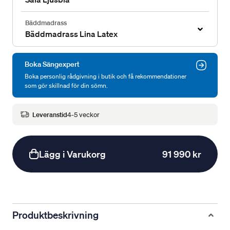
Bäddmadrass
Bäddmadrass Lina Latex
Boka Sängexpert
Boka personlig rådgivning i butik och få rekommendationer
som gör skillnad för din sömn.
Leveranstid
4-5 veckor
Lägg i Varukorg
91 990 kr
Produktbeskrivning