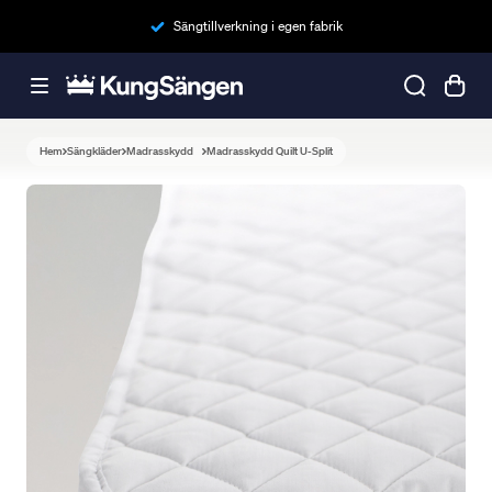
Sängtillverkning i egen fabrik
Hem
Sängkläder
Madrasskydd
Madrasskydd Quilt U-Split