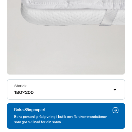
Storlek
180x200
Boka Sängexpert
Boka personlig rådgivning i butik och få rekommendationer
som gör skillnad för din sömn.