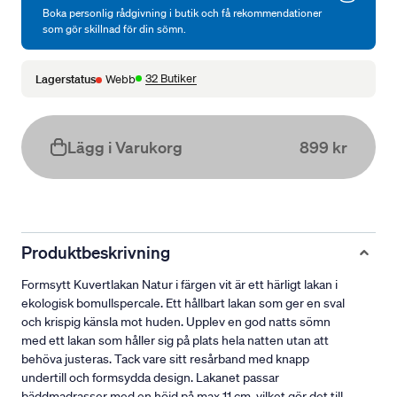
Boka personlig rådgivning i butik och få rekommendationer
som gör skillnad för din sömn.
32 Butiker
Lagerstatus
Webb
Lägg i Varukorg
899 kr
Produktbeskrivning
Formsytt Kuvertlakan Natur i färgen vit är ett härligt lakan i
ekologisk bomullspercale. Ett hållbart lakan som ger en sval
och krispig känsla mot huden. Upplev en god natts sömn
med ett lakan som håller sig på plats hela natten utan att
behöva justeras. Tack vare sitt resårband med knapp
undertill och formsydda design. Lakanet passar
bäddmadrasser med en höjd på max 11 cm, vilket gör det till