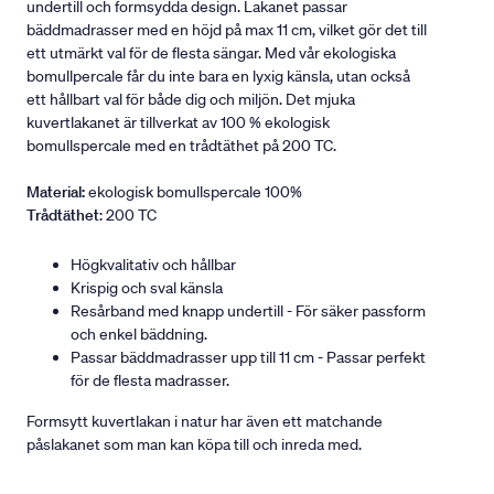
undertill och formsydda design. Lakanet passar
bäddmadrasser med en höjd på max 11 cm, vilket gör det till
ett utmärkt val för de flesta sängar. Med vår ekologiska
bomullpercale får du inte bara en lyxig känsla, utan också
ett hållbart val för både dig och miljön. Det mjuka
kuvertlakanet är tillverkat av 100 % ekologisk
bomullspercale med en trådtäthet på 200 TC.
Material:
ekologisk bomullspercale 100%
Trådtäthet
: 200 TC
Högkvalitativ och hållbar
Krispig och sval känsla
Resårband med knapp undertill - För säker passform
och enkel bäddning.
Passar bäddmadrasser upp till 11 cm - Passar perfekt
för de flesta madrasser.
Formsytt kuvertlakan i natur har även ett matchande
påslakanet som man kan köpa till och inreda med.