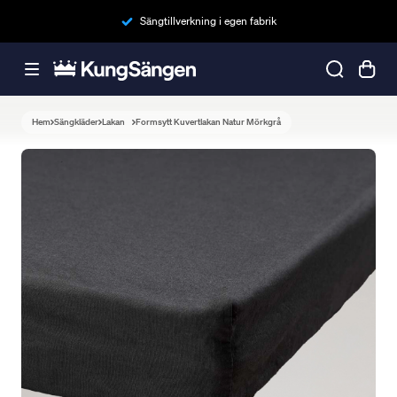
Sängtillverkning i egen fabrik
Hem
Sängkläder
Lakan
Formsytt Kuvertlakan Natur Mörkgrå