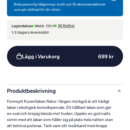
Boka personlig rådgivning i butik och få rekommendationer
som gör skillnad för din sömn.
38 Butiker
Lagerstatus
Webb
(10+)
1-2 dagars leveranstid
Lägg i Varukorg
699 kr
Produktbeskrivning
Formsytt Kuvertlakan Natur i färgen mörkgrå är ett härligt
lakan i ekologisk bomullspercale. Ett hållbart lakan som ger
en sval och krispig känsla mot huden. Upplev en god natts
sömn med ett lakan som håller sig på plats hela natten utan
att behöva justeras. Tack vare sitt resårband med knapp