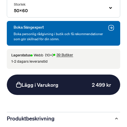
Storlek
50x60
Boka Sängexpert
Boka personlig rådgivning i butik och få rekommendationer
som gör skillnad för din sömn.
39 Butiker
Lagerstatus
Webb
(10+)
1-2 dagars leveranstid
Lägg i Varukorg
2 499 kr
Produktbeskrivning