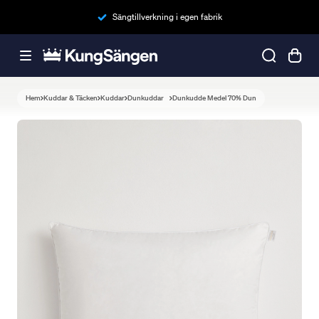
Sängtillverkning i egen fabrik
Hem
Kuddar & Täcken
Kuddar
Dunkuddar
Dunkudde Medel 70% Dun