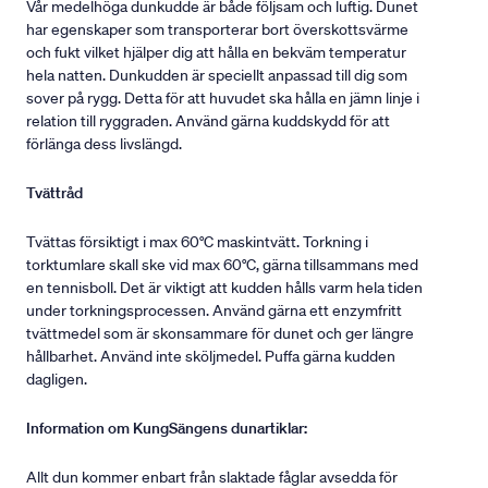
Vår medelhöga dunkudde är både följsam och luftig. Dunet
har egenskaper som transporterar bort överskottsvärme
och fukt vilket hjälper dig att hålla en bekväm temperatur
hela natten. Dunkudden är speciellt anpassad till dig som
sover på rygg. Detta för att huvudet ska hålla en jämn linje i
relation till ryggraden. Använd gärna kuddskydd för att
förlänga dess livslängd.
Tvättråd
Tvättas försiktigt i max 60°C maskintvätt. Torkning i
torktumlare skall ske vid max 60°C, gärna tillsammans med
en tennisboll. Det är viktigt att kudden hålls varm hela tiden
under torkningsprocessen. Använd gärna ett enzymfritt
tvättmedel som är skonsammare för dunet och ger längre
hållbarhet. Använd inte sköljmedel. Puffa gärna kudden
dagligen.
Information om KungSängens dunartiklar:
Allt dun kommer enbart från slaktade fåglar avsedda för