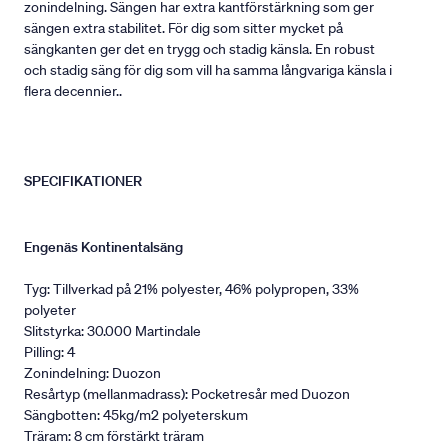
zonindelning. Sängen har extra kantförstärkning som ger
sängen extra stabilitet. För dig som sitter mycket på
sängkanten ger det en trygg och stadig känsla. En robust
och stadig säng för dig som vill ha samma långvariga känsla i
flera decennier..
SPECIFIKATIONER
Engenäs Kontinentalsäng
Tyg: Tillverkad på 21% polyester, 46% polypropen, 33%
polyeter
Slitstyrka: 30.000 Martindale
Pilling: 4
Zonindelning: Duozon
Resårtyp (mellanmadrass): Pocketresår med Duozon
Sängbotten: 45kg/m2 polyeterskum
Träram: 8 cm förstärkt träram