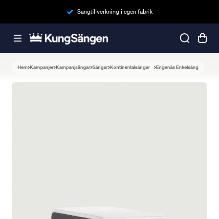
Sängtillverkning i egen fabrik
Hem
Kampanjer
Kampanjsängar
Sängar
Kontinentalsängar
Engenäs Enkelsäng