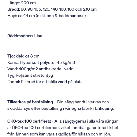
Längd: 200 cm
Bredd: 80, 90, 105, 120, 140, 160, 180 och 210 cm
Höjd: ca 44 cm (exkl. ben & bäddmadrass).
Bäddmadrass Lina
Tjocklek: ca 8 cm
Kärna: Hypersoft polyeter 45 kg/m3
Vadd: 400gr/m2 antibakteriell vadd
Tyg: Följsamt stretchtyg
Fodral: Pikerad för att hålla vadd på plats
Tillverkas på beställning
– Din säng handtillverkas och
skräddarsys efter beställning i vår egna fabrik i Enköping.
ÖKO-tex 100 certifierat
- Alla sängtygerna i alla våra sängar
är ÖKO-tex 100 certifierade, vilket innebär garanterad frihet
från ämnen som kan vara skadliga för hälsan och miljön.