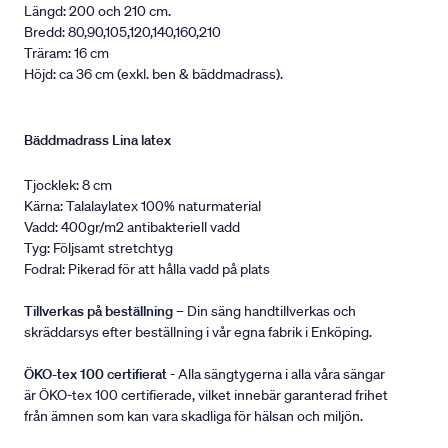
Längd: 200 och 210 cm.
Bredd: 80,90,105,120,140,160,210
Träram: 16 cm
Höjd: ca 36 cm (exkl. ben & bäddmadrass).
Bäddmadrass Lina latex
Tjocklek: 8 cm
Kärna: Talalaylatex 100% naturmaterial
Vadd: 400gr/m2 antibakteriell vadd
Tyg: Följsamt stretchtyg
Fodral: Pikerad för att hålla vadd på plats
Tillverkas på beställning
– Din säng handtillverkas och
skräddarsys efter beställning i vår egna fabrik i Enköping.
ÖKO-tex 100 certifierat
- Alla sängtygerna i alla våra sängar
är ÖKO-tex 100 certifierade, vilket innebär garanterad frihet
från ämnen som kan vara skadliga för hälsan och miljön.