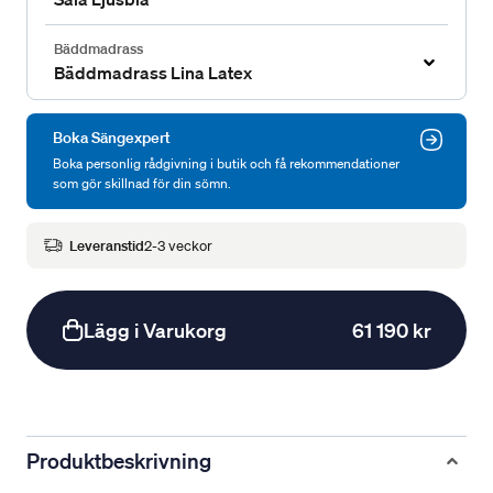
Bäddmadrass
Bäddmadrass Lina Latex
Boka Sängexpert
Boka personlig rådgivning i butik och få rekommendationer
som gör skillnad för din sömn.
Leveranstid
2-3 veckor
Lägg i Varukorg
61 190 kr
Produktbeskrivning