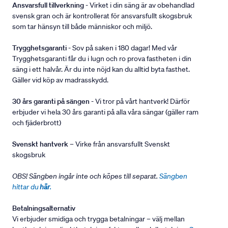
Ansvarsfull tillverkning
- Virket i din säng är av obehandlad
svensk gran och är kontrollerat för ansvarsfullt skogsbruk
som tar hänsyn till både människor och miljö.
Trygghetsgaranti
- Sov på saken i 180 dagar! Med vår
Trygghetsgaranti får du i lugn och ro prova fastheten i din
säng i ett halvår. Är du inte nöjd kan du alltid byta fasthet.
Gäller vid köp av madrasskydd.
30 års garanti på sängen
- Vi tror på vårt hantverk! Därför
erbjuder vi hela 30 års garanti på alla våra sängar (gäller ram
och fjäderbrott)
Svenskt hantverk
– Virke från ansvarsfullt Svenskt
skogsbruk
OBS! Sängben ingår inte och köpes till separat.
Sängben
hittar du
här
.
Betalningsalternativ
Vi erbjuder smidiga och trygga betalningar – välj mellan