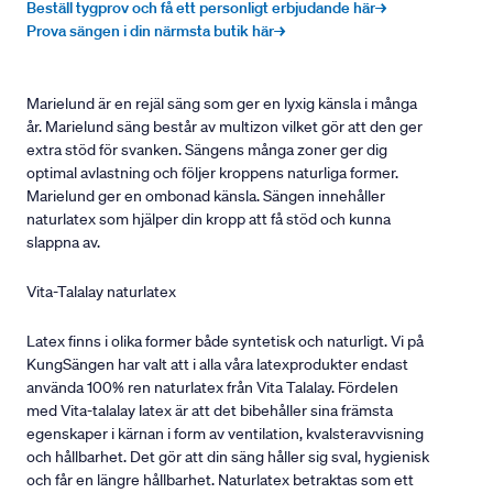
Beställ tygprov och få ett personligt erbjudande här→
Prova sängen i din närmsta butik här→
Marielund är en rejäl säng som ger en lyxig känsla i många
år. Marielund säng består av multizon vilket gör att den ger
extra stöd för svanken. Sängens många zoner ger dig
optimal avlastning och följer kroppens naturliga former.
Marielund ger en ombonad känsla. Sängen innehåller
naturlatex som hjälper din kropp att få stöd och kunna
slappna av.
Vita-Talalay naturlatex
Latex finns i olika former både syntetisk och naturligt. Vi på
KungSängen har valt att i alla våra latexprodukter endast
använda 100% ren naturlatex från Vita Talalay. Fördelen
med Vita-talalay latex är att det bibehåller sina främsta
egenskaper i kärnan i form av ventilation, kvalsteravvisning
och hållbarhet. Det gör att din säng håller sig sval, hygienisk
och får en längre hållbarhet. Naturlatex betraktas som ett