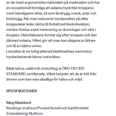
av de mest ergonomiska materialen på marknaden och har
en exceptionell förmåga att avlasta tryck från kroppens
mest känsligaste delar, så som ländrygg, svank, axlar och
bröstrygg. När man reducerar tryckpunkter på olika
kroppsdelar leder detta till förbättrad blodcirkulation,
mindre rörelse samt minimering av domningar och värk i
kroppen. Naturlatexens formar sig efter kroppen och kan
därmed avlasta. Vilket gör att man kan slappna av lättare
och få en bättre sömn.
Lina latex är en luftig pikerad bäddmadrass med extra
tryckavlastande kärna i naturlatex.
Både kärna, vadd och stretchtyg är ÖKO-TEX 100
STANDARD certifierade. Vilket betyder att de är fritt från
ämnen som kan vara skadliga för hälsa och miljö.
SPECIFIKATIONER
Säng Marielund
Resårtyp: multizon/Pocket/bonell och kantförstärkt
Zonindelning: Multizon