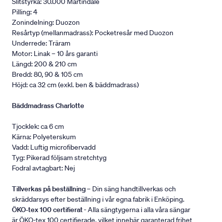
Slitstyrka: 30.000 Martindale
Pilling: 4
Zonindelning: Duozon
Resårtyp (mellanmadrass): Pocketresår med Duozon
Underrede: Träram
Motor: Linak – 10 års garanti
Längd: 200 & 210 cm
Bredd: 80, 90 & 105 cm
Höjd: ca 32 cm (exkl. ben & bäddmadrass)
Bäddmadrass Charlotte
Tjocklek: ca 6 cm
Kärna: Polyeterskum
Vadd: Luftig microfibervadd
Tyg: Pikerad följsam stretchtyg
Fodral avtagbart: Nej
Tillverkas på beställning
– Din säng handtillverkas och
skräddarsys efter beställning i vår egna fabrik i Enköping.
ÖKO-tex 100 certifierat
- Alla sängtygerna i alla våra sängar
är ÖKO-tex 100 certifierade, vilket innebär garanterad frihet