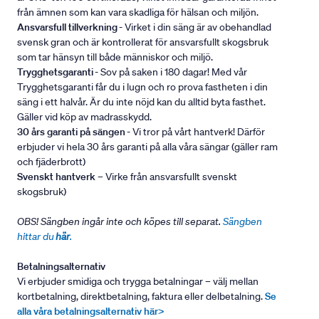
från ämnen som kan vara skadliga för hälsan och miljön.
Ansvarsfull tillverkning
- Virket i din säng är av obehandlad
svensk gran och är kontrollerat för ansvarsfullt skogsbruk
som tar hänsyn till både människor och miljö.
Trygghetsgaranti
- Sov på saken i 180 dagar! Med vår
Trygghetsgaranti får du i lugn och ro prova fastheten i din
säng i ett halvår. Är du inte nöjd kan du alltid byta fasthet.
Gäller vid köp av madrasskydd.
30 års garanti på sängen
- Vi tror på vårt hantverk! Därför
erbjuder vi hela 30 års garanti på alla våra sängar (gäller ram
och fjäderbrott)
Svenskt hantverk
– Virke från ansvarsfullt svenskt
skogsbruk)
OBS! Sängben ingår inte och köpes till separat.
Sängben
hittar du
här
.
Betalningsalternativ
Vi erbjuder smidiga och trygga betalningar – välj mellan
kortbetalning, direktbetalning, faktura eller delbetalning.
Se
alla våra betalningsalternativ här>