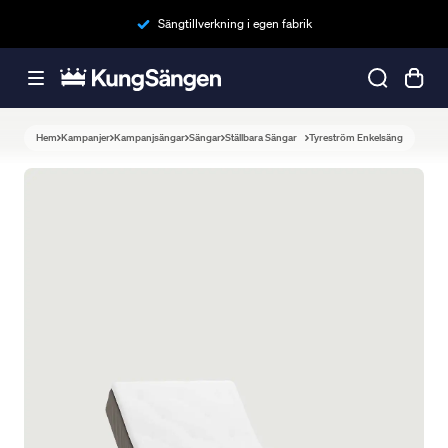
Sängtillverkning i egen fabrik
Hem
Kampanjer
Kampanjsängar
Sängar
Ställbara Sängar
Tyreström Enkelsäng