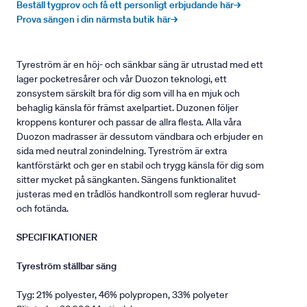
Beställ tygprov och få ett personligt erbjudande här→
Prova sängen i din närmsta butik här→
Tyreström är en höj- och sänkbar säng är utrustad med ett
lager pocketresårer och vår Duozon teknologi, ett
zonsystem särskilt bra för dig som vill ha en mjuk och
behaglig känsla för främst axelpartiet. Duzonen följer
kroppens konturer och passar de allra flesta. Alla våra
Duozon madrasser är dessutom vändbara och erbjuder en
sida med neutral zonindelning. Tyreström är extra
kantförstärkt och ger en stabil och trygg känsla för dig som
sitter mycket på sängkanten. Sängens funktionalitet
justeras med en trådlös handkontroll som reglerar huvud-
och fotända.
SPECIFIKATIONER
Tyreström ställbar säng
Tyg: 21% polyester, 46% polypropen, 33% polyeter