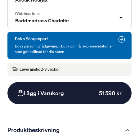
Bäddmadrass
Bäddmadrass Charlotte
Boka Sängexpert
Boka personlig rådgivning i butik och få rekommendationer
som gör skillnad för din sömn.
Leveranstid
2-3 veckor
Lägg i Varukorg
51 590 kr
Produktbeskrivning