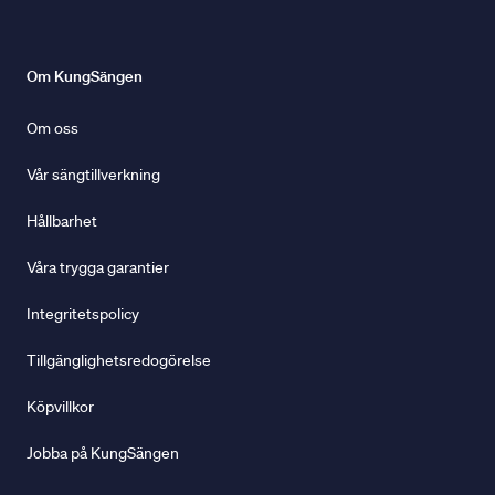
Om KungSängen
Om oss
Vår sängtillverkning
Hållbarhet
Våra trygga garantier
Integritetspolicy
Tillgänglighetsredogörelse
Köpvillkor
Jobba på KungSängen