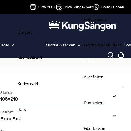
Lakan
Hitta butik
Boka Sängexpert
Drömklubben
Hotellkuddar
Örngott
läder
Kuddar & täcken
Ergonomiska kuddar
Sov
Madrasskydd
Täcken
Alla täcken
Kuddskydd
Storlek
105x210
Duntäcken
Baby
Fasthet
Extra Fast
Fibertäcken