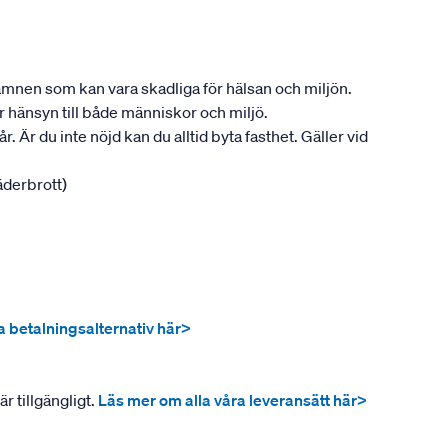
ån ämnen som kan vara skadliga för hälsan och miljön.
tar hänsyn till både människor och miljö.
. Är du inte nöjd kan du alltid byta fasthet. Gäller vid
jäderbrott)
ra betalningsalternativ här>
r tillgängligt.
Läs mer om alla våra leveransätt här>