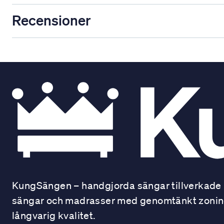
Recensioner
KungSängen – handgjorda sängar tillverkade i
sängar och madrasser med genomtänkt zonindel
långvarig kvalitet.