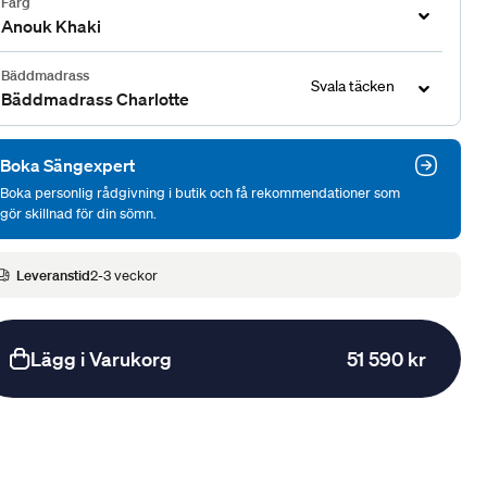
Färg
Anouk Khaki
Bäddmadrass
Svala täcken
Bäddmadrass Charlotte
Boka Sängexpert
Boka personlig rådgivning i butik och få rekommendationer som
gör skillnad för din sömn.
Leveranstid
2-3 veckor
Lägg i Varukorg
51 590 kr