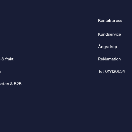
Kontakta oss
Kundservice
Ångra köp
& frakt
Reklamation
n
Tel: 017120634
beten & B2B