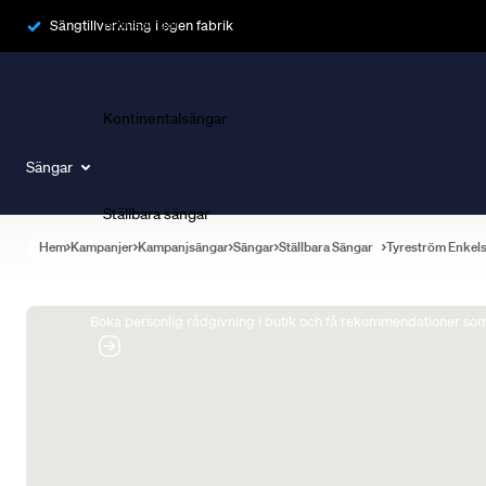
Ramsängar
Sängtillverkning i egen fabrik
Kontinentalsängar
Sängar
Ställbara sängar
Hem
Kampanjer
Kampanjsängar
Sängar
Ställbara Sängar
Tyreström Enkel
Boka Sängexpert
Boka personlig rådgivning i butik och få rekommendationer som 