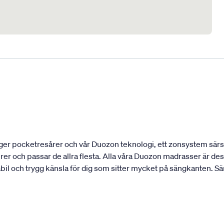
ger pocketresårer och vår Duozon teknologi, ett zonsystem särski
urer och passar de allra flesta. Alla våra Duozon madrasser är 
abil och trygg känsla för dig som sitter mycket på sängkanten. S