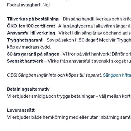
Fodral avtagbart: Nej
Tillverkas på beställning
– Din säng handtillverkas och skräd
ÖKO-tex 100 certifierat
- Alla sängtygerna i alla våra sängar
Ansvarsfull tillverkning
- Virket i din säng är av obehandlad
Trygghetsgaranti
- Sov på saken i 180 dagar! Med vår Trygghets
köp av madrasskydd.
30 års garanti på sängen
- Vi tror på vårt hantverk! Därför e
Svenskt hantverk
– Virke från ansvarsfullt svenskt skogsbr
OBS! Sängben ingår inte och köpes till separat.
Sängben hitta
Betalningsalternativ
Vi erbjuder smidiga och trygga betalningar – välj mellan kort
Leveranssätt
Vi erbjuder både hemkörning med eller utan inbärning samt mont