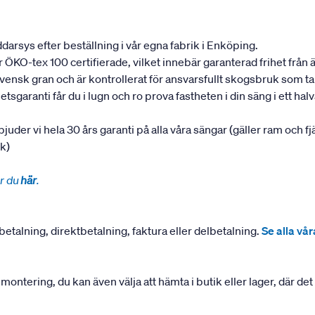
darsys efter beställning i vår egna fabrik i Enköping.
 är ÖKO-tex 100 certifierade, vilket innebär garanterad frihet fr
 svensk gran och är kontrollerat för ansvarsfullt skogsbruk som 
garanti får du i lugn och ro prova fastheten i din säng i ett halvår
rbjuder vi hela 30 års garanti på alla våra sängar (gäller ram och f
uk)
r du
här
.
betalning, direktbetalning, faktura eller delbetalning.
Se alla vå
ering, du kan även välja att hämta i butik eller lager, där det ä