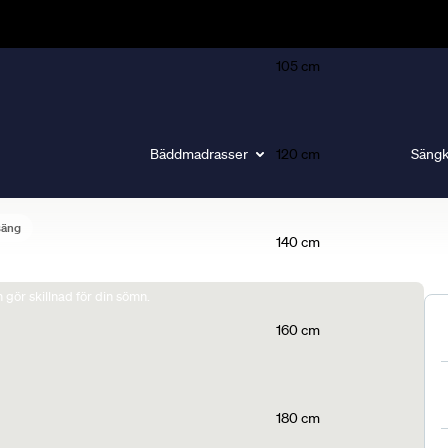
105 cm
Bäddmadrasser
120 cm
Sängk
säng
140 cm
gör skillnad för din sömn.
160 cm
180 cm