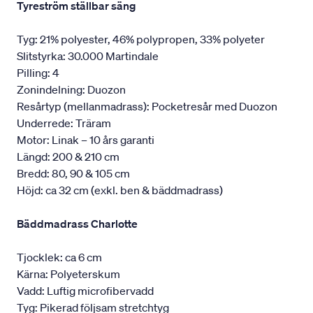
Tyreström ställbar säng
Tyg: 21% polyester, 46% polypropen, 33% polyeter
Slitstyrka: 30.000 Martindale
Pilling: 4
Zonindelning: Duozon
Resårtyp (mellanmadrass): Pocketresår med Duozon
Underrede: Träram
Motor: Linak – 10 års garanti
Längd: 200 & 210 cm
Bredd: 80, 90 & 105 cm
Höjd: ca 32 cm (exkl. ben & bäddmadrass)
Bäddmadrass Charlotte
Tjocklek: ca 6 cm
Kärna: Polyeterskum
Vadd: Luftig microfibervadd
Tyg: Pikerad följsam stretchtyg