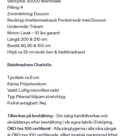
Slitstyrka: 30.000 Martindale
Pilling: 4
Zonindelning: Duozon
Resårtyp (mellanmadrass): Pocketresår med Duozon
Underrede: Träram
Motor: Linak – 10 års garanti
Längd: 200 & 210 cm
Bredd: 80, 90 & 105 cm
Höjd: ca 32 cm (exkl. ben & bäddmadrass)
Bäddmadrass Charlotte
Tjocklek: ca 6 cm
Kärna: Polyeterskum
Vadd: Luftig microfibervadd
Tyg: Pikerad följsam stretchtyg
Fodral avtagbart: Nej
Tillverkas på beställning
– Din säng handtillverkas och
skräddarsys efter beställning i vår egna fabrik i Enköping.
ÖKO-tex 100 certifierat
- Alla sängtygerna i alla våra sängar
är ÖKO-tex 100 certifierade, vilket innebär garanterad frihet