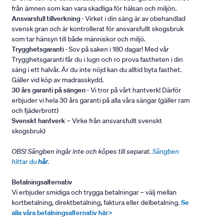
från ämnen som kan vara skadliga för hälsan och miljön.
Ansvarsfull tillverkning
- Virket i din säng är av obehandlad
svensk gran och är kontrollerat för ansvarsfullt skogsbruk
som tar hänsyn till både människor och miljö.
Trygghetsgaranti
- Sov på saken i 180 dagar! Med vår
Trygghetsgaranti får du i lugn och ro prova fastheten i din
säng i ett halvår. Är du inte nöjd kan du alltid byta fasthet.
Gäller vid köp av madrasskydd.
30 års garanti på sängen
- Vi tror på vårt hantverk! Därför
erbjuder vi hela 30 års garanti på alla våra sängar (gäller ram
och fjäderbrott)
Svenskt hantverk
– Virke från ansvarsfullt svenskt
skogsbruk)
OBS! Sängben ingår inte och köpes till separat.
Sängben
hittar du
här
.
Betalningsalternativ
Vi erbjuder smidiga och trygga betalningar – välj mellan
kortbetalning, direktbetalning, faktura eller delbetalning.
Se
alla våra betalningsalternativ här>