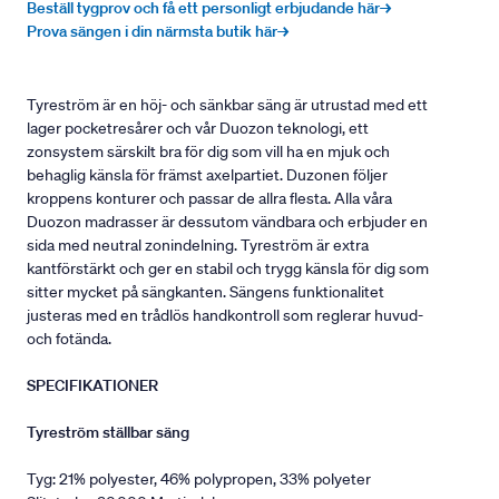
Beställ tygprov och få ett personligt erbjudande här→
Prova sängen i din närmsta butik här→
Tyreström är en höj- och sänkbar säng är utrustad med ett
lager pocketresårer och vår Duozon teknologi, ett
zonsystem särskilt bra för dig som vill ha en mjuk och
behaglig känsla för främst axelpartiet. Duzonen följer
kroppens konturer och passar de allra flesta. Alla våra
Duozon madrasser är dessutom vändbara och erbjuder en
sida med neutral zonindelning. Tyreström är extra
kantförstärkt och ger en stabil och trygg känsla för dig som
sitter mycket på sängkanten. Sängens funktionalitet
justeras med en trådlös handkontroll som reglerar huvud-
och fotända.
SPECIFIKATIONER
Tyreström ställbar säng
Tyg: 21% polyester, 46% polypropen, 33% polyeter