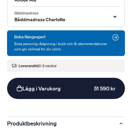
Bäddmadrass
Bäddmadrass Charlotte
Boka Sängexpert
Boka personlig rådgivning i butik och få rekommendationer
som gör skillnad för din sömn.
Leveranstid
2-3 veckor
Lägg i Varukorg
51 590 kr
Produktbeskrivning