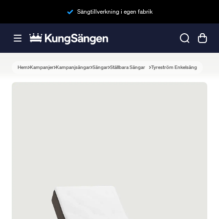
Sängtillverkning i egen fabrik
Hem
Kampanjer
Kampanjsängar
Sängar
Ställbara Sängar
Tyreström Enkelsäng