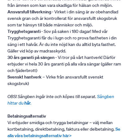
från ämnen som kan vara skadliga för hälsan och miljön.
Ansvarsfull tillverkning
- Virket i din säng är av obehandlad
svensk gran och är kontrollerat för ansvarsfullt skogsbruk
som tar hänsyn till både människor och miljö.
Trygghetsgaranti
- Sov på saken i 180 dagar! Med vår
Trygghetsgaranti får du i lugn och ro prova fastheten i din
säng i ett halvår. Är du inte nöjd kan du alltid byta fasthet.
Gäller vid köp av madrasskydd.
30 års garanti på sängen
- Vi tror på vårt hantverk! Därför
erbjuder vi hela 30 års garanti på alla våra sängar (gäller ram
och fjäderbrott)
Svenskt hantverk
– Virke från ansvarsfullt svenskt
skogsbruk)
OBS! Sängben ingår inte och köpes till separat.
Sängben
hittar du
här
.
Betalningsalternativ
Vi erbjuder smidiga och trygga betalningar – välj mellan
kortbetalning, direktbetalning, faktura eller delbetalning.
Se
alla våra betalningsalternativ här>