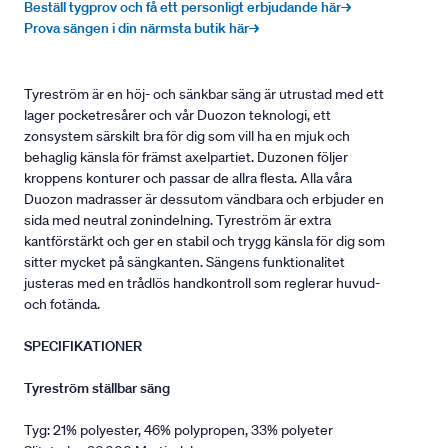
Beställ tygprov och få ett personligt erbjudande här→
Prova sängen i din närmsta butik här→
Tyreström är en höj- och sänkbar säng är utrustad med ett
lager pocketresårer och vår Duozon teknologi, ett
zonsystem särskilt bra för dig som vill ha en mjuk och
behaglig känsla för främst axelpartiet. Duzonen följer
kroppens konturer och passar de allra flesta. Alla våra
Duozon madrasser är dessutom vändbara och erbjuder en
sida med neutral zonindelning. Tyreström är extra
kantförstärkt och ger en stabil och trygg känsla för dig som
sitter mycket på sängkanten. Sängens funktionalitet
justeras med en trådlös handkontroll som reglerar huvud-
och fotända.
SPECIFIKATIONER
Tyreström ställbar säng
Tyg: 21% polyester, 46% polypropen, 33% polyeter