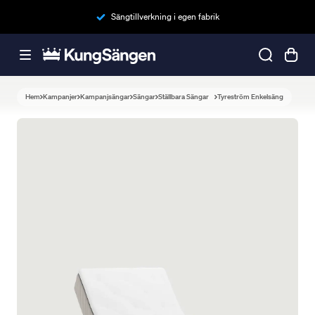
Sängtillverkning i egen fabrik
Hem
Kampanjer
Kampanjsängar
Sängar
Ställbara Sängar
Tyreström Enkelsäng