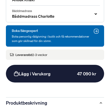
Bäddmadrass
Bäddmadrass Charlotte
Boka Sängexpert
Boka personlig rådgivning i butik och få rekommendationer
som gör skillnad för din sömn.
Leveranstid
2-3 veckor
Lägg i Varukorg
47 090 kr
Produktbeskrivning