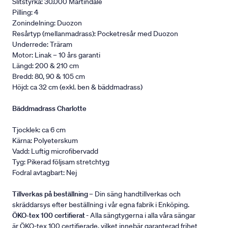
Slitstyrka: 30.000 Martindale
Pilling: 4
Zonindelning: Duozon
Resårtyp (mellanmadrass): Pocketresår med Duozon
Underrede: Träram
Motor: Linak – 10 års garanti
Längd: 200 & 210 cm
Bredd: 80, 90 & 105 cm
Höjd: ca 32 cm (exkl. ben & bäddmadrass)
Bäddmadrass Charlotte
Tjocklek: ca 6 cm
Kärna: Polyeterskum
Vadd: Luftig microfibervadd
Tyg: Pikerad följsam stretchtyg
Fodral avtagbart: Nej
Tillverkas på beställning
– Din säng handtillverkas och
skräddarsys efter beställning i vår egna fabrik i Enköping.
ÖKO-tex 100 certifierat
- Alla sängtygerna i alla våra sängar
är ÖKO-tex 100 certifierade, vilket innebär garanterad frihet