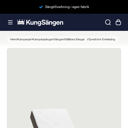
Sängtillverkning i egen fabrik
Hem
Kampanjer
Kampanjsängar
Sängar
Ställbara Sängar
Tyreström Enkelsäng