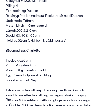
Slitstyrka: 30.000 Martindale
Pilling: 4
Zonindelning: Duozon
Resårtyp (mellanmadrass): Pocketresår med Duozon
Underrede: Träram
Motor: Linak – 10 års garanti
Längd: 200 & 210 cm
Bredd: 80, 90 & 105 cm
Höjd: ca 32 cm (exkl. ben & bäddmadrass)
Bäddmadrass Charlotte
Tjocklek: ca 6 cm
Kärna: Polyeterskum
Vadd: Luftig microfibervadd
Tyg: Pikerad följsam stretchtyg
Fodral avtagbart: Nej
Tillverkas på beställning
– Din säng handtillverkas och
skräddarsys efter beställning i vår egna fabrik i Enköping.
ÖKO-tex 100 certifierat
- Alla sängtygerna i alla våra sängar
är ÖKO-tex 100 certifierade, vilket innebär garanterad frihet