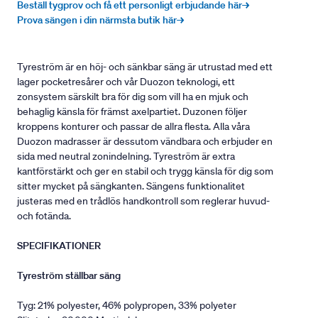
Beställ tygprov och få ett personligt erbjudande här→
Prova sängen i din närmsta butik här→
Tyreström är en höj- och sänkbar säng är utrustad med ett
lager pocketresårer och vår Duozon teknologi, ett
zonsystem särskilt bra för dig som vill ha en mjuk och
behaglig känsla för främst axelpartiet. Duzonen följer
kroppens konturer och passar de allra flesta. Alla våra
Duozon madrasser är dessutom vändbara och erbjuder en
sida med neutral zonindelning. Tyreström är extra
kantförstärkt och ger en stabil och trygg känsla för dig som
sitter mycket på sängkanten. Sängens funktionalitet
justeras med en trådlös handkontroll som reglerar huvud-
och fotända.
SPECIFIKATIONER
Tyreström ställbar säng
Tyg: 21% polyester, 46% polypropen, 33% polyeter