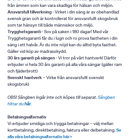
från ämnen som kan vara skadliga för hälsan och miljön.
Ansvarsfull tillverkning
- Virket i din säng är av obehandlad
svensk gran och är kontrollerat för ansvarsfullt skogsbruk
som tar hänsyn till både människor och miljö.
Trygghetsgaranti
- Sov på saken i 180 dagar! Med vår
Trygghetsgaranti får du i lugn och ro prova fastheten i din
säng i ett halvår. Är du inte nöjd kan du alltid byta fasthet.
Gäller vid köp av madrasskydd.
30 års garanti på sängen
- Vi tror på vårt hantverk! Därför
erbjuder vi hela 30 års garanti på alla våra sängar (gäller ram
och fjäderbrott)
Svenskt hantverk
– Virke från ansvarsfullt svenskt
skogsbruk)
OBS! Sängben ingår inte och köpes till separat.
Sängben
hittar du
här
.
Betalningsalternativ
Vi erbjuder smidiga och trygga betalningar – välj mellan
kortbetalning, direktbetalning, faktura eller delbetalning.
Se
alla våra betalningsalternativ här>