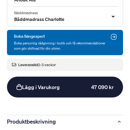
Bäddmadrass
Bäddmadrass Charlotte
Boka Sängexpert
Boka personlig rådgivning i butik och få rekommendationer
som gör skillnad för din sömn.
Leveranstid
2-3 veckor
Lägg i Varukorg
47 090 kr
Produktbeskrivning