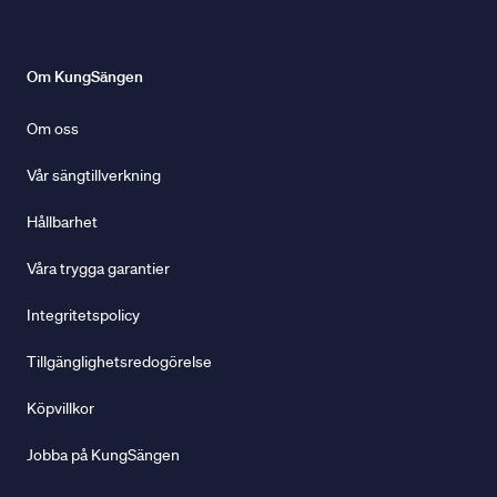
Om KungSängen
Om oss
Vår sängtillverkning
Hållbarhet
Våra trygga garantier
Integritetspolicy
Tillgänglighetsredogörelse
Köpvillkor
Jobba på KungSängen