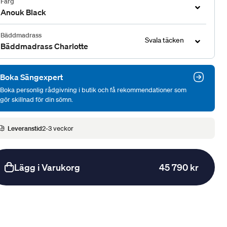
Färg
Anouk Black
Bäddmadrass
Svala täcken
Bäddmadrass Charlotte
Boka Sängexpert
Boka personlig rådgivning i butik och få rekommendationer som
gör skillnad för din sömn.
Leveranstid
2-3 veckor
Lägg i Varukorg
45 790 kr