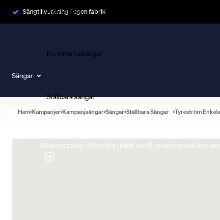
Ramsängar
Sängtillverkning i egen fabrik
Kontinentalsängar
Sängar
Ställbara sängar
Hem
Kampanjer
Kampanjsängar
Sängar
Ställbara Sängar
Tyreström Enkel
Boka Sängexpert
Boka personlig rådgivning i butik och få rekommendationer som 