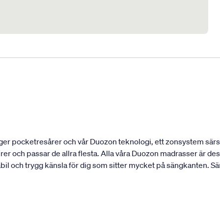
ger pocketresårer och vår Duozon teknologi, ett zonsystem särski
urer och passar de allra flesta. Alla våra Duozon madrasser är 
abil och trygg känsla för dig som sitter mycket på sängkanten. S