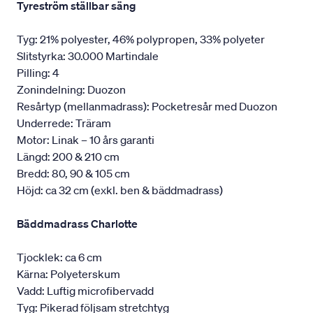
Tyreström ställbar säng
Tyg: 21% polyester, 46% polypropen, 33% polyeter
Slitstyrka: 30.000 Martindale
Pilling: 4
Zonindelning: Duozon
Resårtyp (mellanmadrass): Pocketresår med Duozon
Underrede: Träram
Motor: Linak – 10 års garanti
Längd: 200 & 210 cm
Bredd: 80, 90 & 105 cm
Höjd: ca 32 cm (exkl. ben & bäddmadrass)
Bäddmadrass Charlotte
Tjocklek: ca 6 cm
Kärna: Polyeterskum
Vadd: Luftig microfibervadd
Tyg: Pikerad följsam stretchtyg