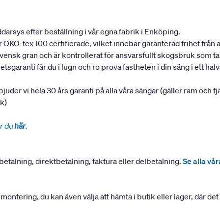
darsys efter beställning i vår egna fabrik i Enköping.
 är ÖKO-tex 100 certifierade, vilket innebär garanterad frihet fr
 svensk gran och är kontrollerat för ansvarsfullt skogsbruk som 
garanti får du i lugn och ro prova fastheten i din säng i ett halvår
rbjuder vi hela 30 års garanti på alla våra sängar (gäller ram och f
uk)
r du
här
.
betalning, direktbetalning, faktura eller delbetalning.
Se alla vå
ering, du kan även välja att hämta i butik eller lager, där det ä