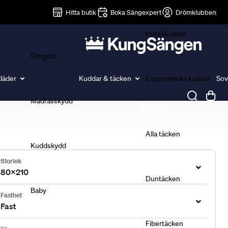
Lakan
Hitta butik
Boka Sängexpert
Drömklubben
Hotellkuddar
Örngott
läder
Kuddar & täcken
Ergonomiska kuddar
Sov
Madrasskydd
Täcken
Alla täcken
Kuddskydd
Storlek
80x210
Duntäcken
Baby
Fasthet
Fast
Fibertäcken