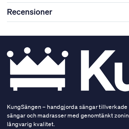
Recensioner
KungSängen – handgjorda sängar tillverkade i
sängar och madrasser med genomtänkt zonindel
långvarig kvalitet.