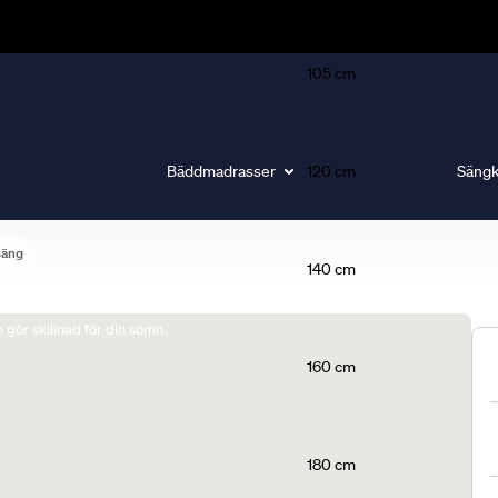
105 cm
Bäddmadrasser
120 cm
Sängk
säng
140 cm
gör skillnad för din sömn.
160 cm
180 cm