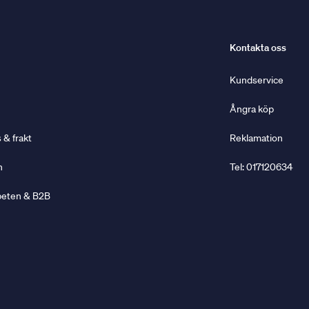
Kontakta oss
Kundservice
Ångra köp
& frakt
Reklamation
n
Tel: 017120634
beten & B2B