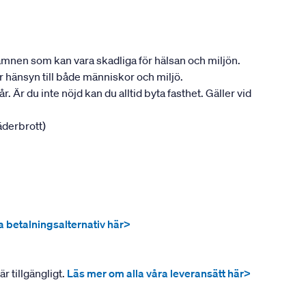
ån ämnen som kan vara skadliga för hälsan och miljön.
tar hänsyn till både människor och miljö.
. Är du inte nöjd kan du alltid byta fasthet. Gäller vid
jäderbrott)
ra betalningsalternativ här>
r tillgängligt.
Läs mer om alla våra leveransätt här>