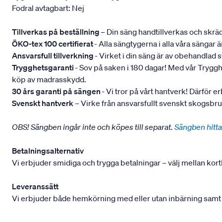
Fodral avtagbart: Nej
Tillverkas på beställning
– Din säng handtillverkas och skräd
ÖKO-tex 100 certifierat
- Alla sängtygerna i alla våra sängar
Ansvarsfull tillverkning
- Virket i din säng är av obehandlad
Trygghetsgaranti
- Sov på saken i 180 dagar! Med vår Trygghets
köp av madrasskydd.
30 års garanti på sängen
- Vi tror på vårt hantverk! Därför e
Svenskt hantverk
– Virke från ansvarsfullt svenskt skogsbr
OBS! Sängben ingår inte och köpes till separat.
Sängben hitta
Betalningsalternativ
Vi erbjuder smidiga och trygga betalningar – välj mellan kort
Leveranssätt
Vi erbjuder både hemkörning med eller utan inbärning samt mont