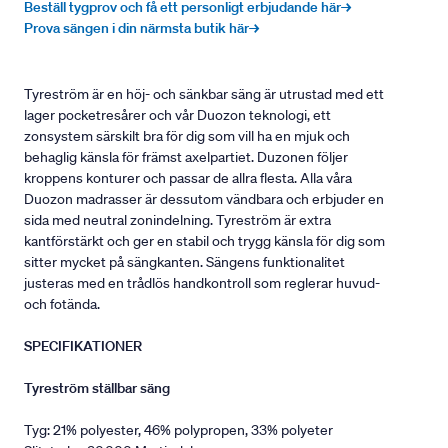
Beställ tygprov och få ett personligt erbjudande här→
Prova sängen i din närmsta butik här→
Tyreström är en höj- och sänkbar säng är utrustad med ett
lager pocketresårer och vår Duozon teknologi, ett
zonsystem särskilt bra för dig som vill ha en mjuk och
behaglig känsla för främst axelpartiet. Duzonen följer
kroppens konturer och passar de allra flesta. Alla våra
Duozon madrasser är dessutom vändbara och erbjuder en
sida med neutral zonindelning. Tyreström är extra
kantförstärkt och ger en stabil och trygg känsla för dig som
sitter mycket på sängkanten. Sängens funktionalitet
justeras med en trådlös handkontroll som reglerar huvud-
och fotända.
SPECIFIKATIONER
Tyreström ställbar säng
Tyg: 21% polyester, 46% polypropen, 33% polyeter