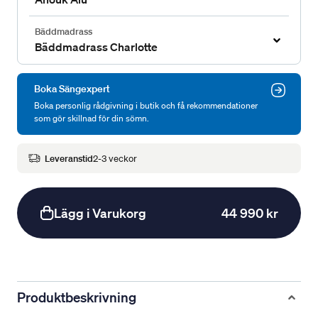
Bäddmadrass
Bäddmadrass Charlotte
Boka Sängexpert
Boka personlig rådgivning i butik och få rekommendationer
som gör skillnad för din sömn.
Leveranstid
2-3 veckor
Lägg i Varukorg
44 990 kr
Produktbeskrivning