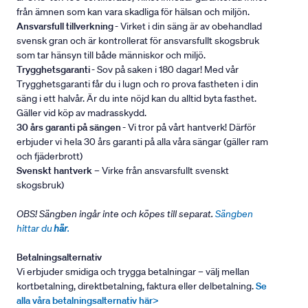
från ämnen som kan vara skadliga för hälsan och miljön.
Ansvarsfull tillverkning
- Virket i din säng är av obehandlad
svensk gran och är kontrollerat för ansvarsfullt skogsbruk
som tar hänsyn till både människor och miljö.
Trygghetsgaranti
- Sov på saken i 180 dagar! Med vår
Trygghetsgaranti får du i lugn och ro prova fastheten i din
säng i ett halvår. Är du inte nöjd kan du alltid byta fasthet.
Gäller vid köp av madrasskydd.
30 års garanti på sängen
- Vi tror på vårt hantverk! Därför
erbjuder vi hela 30 års garanti på alla våra sängar (gäller ram
och fjäderbrott)
Svenskt hantverk
– Virke från ansvarsfullt svenskt
skogsbruk)
OBS! Sängben ingår inte och köpes till separat.
Sängben
hittar du
här
.
Betalningsalternativ
Vi erbjuder smidiga och trygga betalningar – välj mellan
kortbetalning, direktbetalning, faktura eller delbetalning.
Se
alla våra betalningsalternativ här>