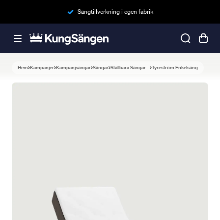
Sängtillverkning i egen fabrik
Hem
Kampanjer
Kampanjsängar
Sängar
Ställbara Sängar
Tyreström Enkelsäng