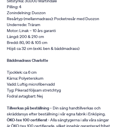
Slitstyrka: 30.000 Martindale
Pilling: 4
Zonindelning: Duozon
Resårtyp (mellanmadrass): Pocketresår med Duozon
Underrede: Träram
Motor: Linak – 10 års garanti
Längd: 200 & 210 cm
Bredd: 80, 90 & 105 cm
Höjd: ca 32 cm (exkl. ben & bäddmadrass)
Bäddmadrass Charlotte
Tjocklek: ca 6 cm
Kärna: Polyeterskum
Vadd: Luftig microfibervadd
Tyg: Pikerad följsam stretchtyg
Fodral avtagbart: Nej
Tillverkas på beställning
– Din säng handtillverkas och
skräddarsys efter beställning i vår egna fabrik i Enköping.
ÖKO-tex 100 certifierat
- Alla sängtygerna i alla våra sängar
är ÖKO-tex 100 certifierade, vilket innebär garanterad frihet