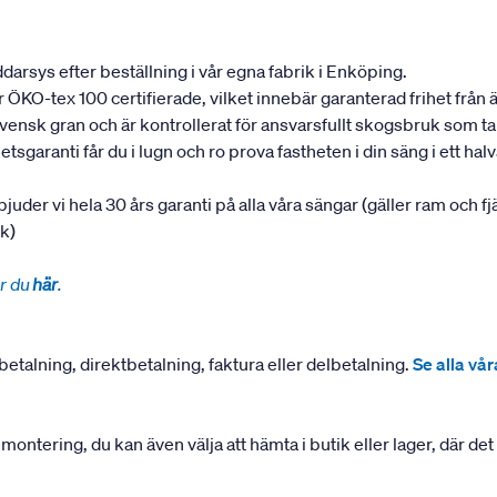
darsys efter beställning i vår egna fabrik i Enköping.
 är ÖKO-tex 100 certifierade, vilket innebär garanterad frihet fr
 svensk gran och är kontrollerat för ansvarsfullt skogsbruk som 
garanti får du i lugn och ro prova fastheten i din säng i ett halvår
rbjuder vi hela 30 års garanti på alla våra sängar (gäller ram och f
uk)
r du
här
.
betalning, direktbetalning, faktura eller delbetalning.
Se alla vå
ering, du kan även välja att hämta i butik eller lager, där det ä