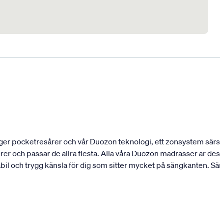
ger pocketresårer och vår Duozon teknologi, ett zonsystem särski
urer och passar de allra flesta. Alla våra Duozon madrasser är 
abil och trygg känsla för dig som sitter mycket på sängkanten. S