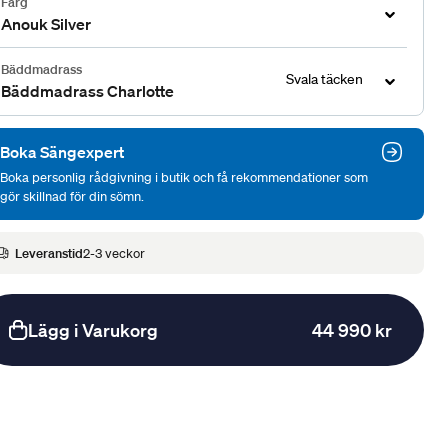
Färg
Anouk Silver
Bäddmadrass
Svala täcken
Bäddmadrass Charlotte
Boka Sängexpert
Boka personlig rådgivning i butik och få rekommendationer som
gör skillnad för din sömn.
Leveranstid
2-3 veckor
Lägg i Varukorg
44 990 kr