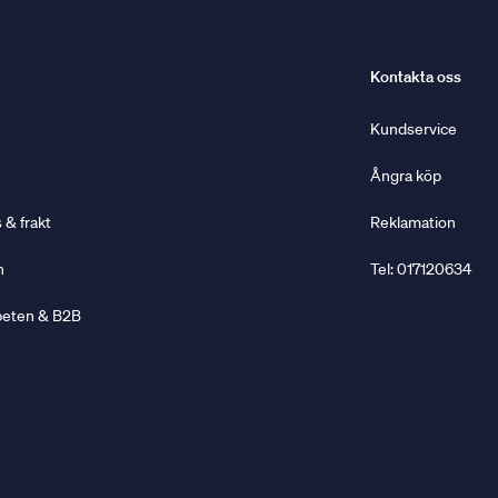
Kontakta oss
Kundservice
Ångra köp
& frakt
Reklamation
n
Tel: 017120634
beten & B2B