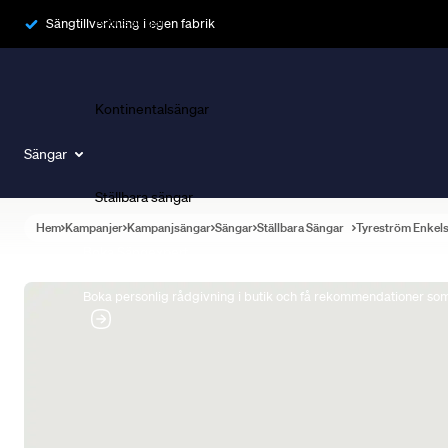
Ramsängar
Sängtillverkning i egen fabrik
Kontinentalsängar
Sängar
Ställbara sängar
Hem
Kampanjer
Kampanjsängar
Sängar
Ställbara Sängar
Tyreström Enkel
Boka Sängexpert
Boka personlig rådgivning i butik och få rekommendationer som 