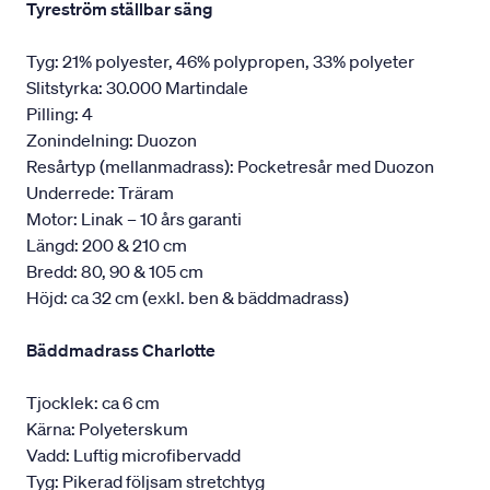
Tyreström ställbar säng
Tyg: 21% polyester, 46% polypropen, 33% polyeter
Slitstyrka: 30.000 Martindale
Pilling: 4
Zonindelning: Duozon
Resårtyp (mellanmadrass): Pocketresår med Duozon
Underrede: Träram
Motor: Linak – 10 års garanti
Längd: 200 & 210 cm
Bredd: 80, 90 & 105 cm
Höjd: ca 32 cm (exkl. ben & bäddmadrass)
Bäddmadrass Charlotte
Tjocklek: ca 6 cm
Kärna: Polyeterskum
Vadd: Luftig microfibervadd
Tyg: Pikerad följsam stretchtyg