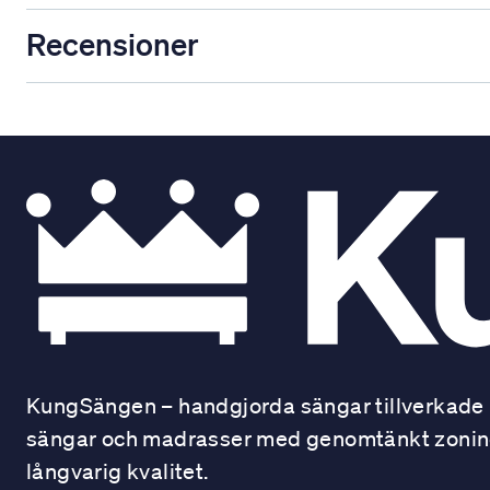
Recensioner
KungSängen – handgjorda sängar tillverkade i
sängar och madrasser med genomtänkt zonindel
långvarig kvalitet.