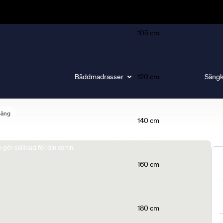
105 cm
Bäddmadrasser
120 cm
Sängk
säng
140 cm
gör skillnad för din sömn.
160 cm
180 cm