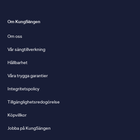
Om KungSängen
Om oss
Vår sängtillverkning
Hållbarhet
Våra trygga garantier
Integritetspolicy
Tillgänglighetsredogörelse
Köpvillkor
Jobba på KungSängen