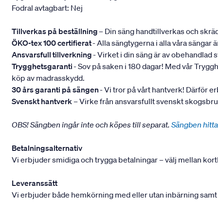
Fodral avtagbart: Nej
Tillverkas på beställning
– Din säng handtillverkas och skräd
ÖKO-tex 100 certifierat
- Alla sängtygerna i alla våra sängar
Ansvarsfull tillverkning
- Virket i din säng är av obehandlad
Trygghetsgaranti
- Sov på saken i 180 dagar! Med vår Trygghets
köp av madrasskydd.
30 års garanti på sängen
- Vi tror på vårt hantverk! Därför e
Svenskt hantverk
– Virke från ansvarsfullt svenskt skogsbr
OBS! Sängben ingår inte och köpes till separat.
Sängben hitta
Betalningsalternativ
Vi erbjuder smidiga och trygga betalningar – välj mellan kort
Leveranssätt
Vi erbjuder både hemkörning med eller utan inbärning samt mont