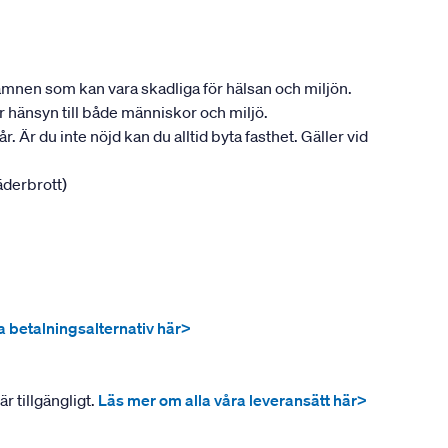
ån ämnen som kan vara skadliga för hälsan och miljön.
tar hänsyn till både människor och miljö.
. Är du inte nöjd kan du alltid byta fasthet. Gäller vid
jäderbrott)
ra betalningsalternativ här>
r tillgängligt.
Läs mer om alla våra leveransätt här>