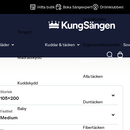
Lakan
Hitta butik
Boka Sängexpert
Drömklubben
Hotellkuddar
Örngott
läder
Kuddar & täcken
Ergonomiska kuddar
Sov
Madrasskydd
Täcken
Alla täcken
Kuddskydd
Storlek
105x200
Duntäcken
Baby
Fasthet
Medium
Fibertäcken