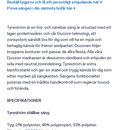
Beställ tygprov och få ett personligt erbjudande här→
Prova sängen i din närmsta butik här→
Tyreström är en höj- och sänkbar säng är utrustad med ett
lager pocketresårer och vår Duozon teknologi, ett
zonsystem särskilt bra för dig som vill ha en mjuk och
behaglig känsla för främst axelpartiet. Duzonen följer
kroppens konturer och passar de allra flesta. Alla våra
Duozon madrasser är dessutom vändbara och erbjuder en
sida med neutral zonindelning. Tyreström är extra
kantförstärkt och ger en stabil och trygg känsla för dig som
sitter mycket på sängkanten. Sängens funktionalitet
justeras med en trådlös handkontroll som reglerar huvud-
och fotända.
SPECIFIKATIONER
Tyreström ställbar säng
Tyg: 21% polyester, 46% polypropen, 33% polyeter