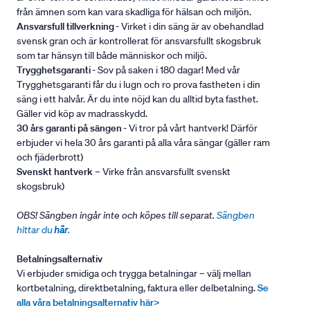
från ämnen som kan vara skadliga för hälsan och miljön.
Ansvarsfull tillverkning
- Virket i din säng är av obehandlad
svensk gran och är kontrollerat för ansvarsfullt skogsbruk
som tar hänsyn till både människor och miljö.
Trygghetsgaranti
- Sov på saken i 180 dagar! Med vår
Trygghetsgaranti får du i lugn och ro prova fastheten i din
säng i ett halvår. Är du inte nöjd kan du alltid byta fasthet.
Gäller vid köp av madrasskydd.
30 års garanti på sängen
- Vi tror på vårt hantverk! Därför
erbjuder vi hela 30 års garanti på alla våra sängar (gäller ram
och fjäderbrott)
Svenskt hantverk
– Virke från ansvarsfullt svenskt
skogsbruk)
OBS! Sängben ingår inte och köpes till separat.
Sängben
hittar du
här
.
Betalningsalternativ
Vi erbjuder smidiga och trygga betalningar – välj mellan
kortbetalning, direktbetalning, faktura eller delbetalning.
Se
alla våra betalningsalternativ här>