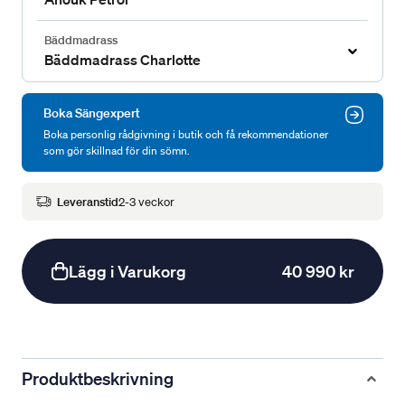
Bäddmadrass
Bäddmadrass Charlotte
Boka Sängexpert
Boka personlig rådgivning i butik och få rekommendationer
som gör skillnad för din sömn.
Leveranstid
2-3 veckor
Lägg i Varukorg
40 990 kr
Produktbeskrivning