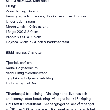
Slitstyrka: 30.000 Martindale
Pilling: 4
Zonindelning: Duozon
Resårtyp (mellanmadrass): Pocketresår med Duozon
Underrede: Träram
Motor: Linak – 10 års garanti
Längd: 200 & 210 cm
Bredd: 80, 90 & 105 cm
Höjd: ca 32 cm (exkl. ben & bäddmadrass)
Bäddmadrass Charlotte
Tjocklek: ca 6 cm
Kärna: Polyeterskum
Vadd: Luftig microfibervadd
Tyg: Pikerad följsam stretchtyg
Fodral avtagbart: Nej
Tillverkas på beställning
– Din säng handtillverkas och
skräddarsys efter beställning i vår egna fabrik i Enköping.
ÖKO-tex 100 certifierat
- Alla sängtygerna i alla våra sängar
är ÖKO-tex 100 certifierade, vilket innebär garanterad frihet