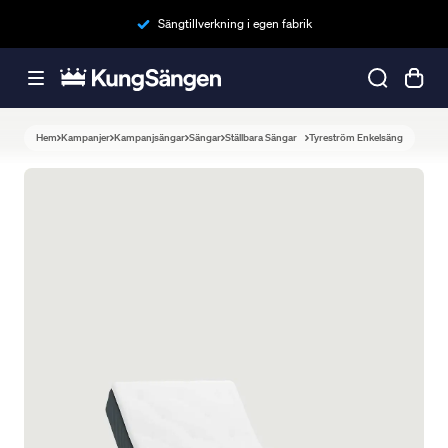
Sängtillverkning i egen fabrik
Hem
Kampanjer
Kampanjsängar
Sängar
Ställbara Sängar
Tyreström Enkelsäng