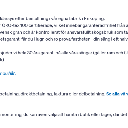
darsys efter beställning i vår egna fabrik i Enköping.
 är ÖKO-tex 100 certifierade, vilket innebär garanterad frihet fr
 svensk gran och är kontrollerat för ansvarsfullt skogsbruk som 
garanti får du i lugn och ro prova fastheten i din säng i ett halvår
rbjuder vi hela 30 års garanti på alla våra sängar (gäller ram och f
uk)
r du
här
.
betalning, direktbetalning, faktura eller delbetalning.
Se alla vå
ering, du kan även välja att hämta i butik eller lager, där det ä