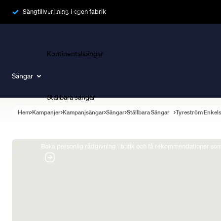
Ramsängar
Sängtillverkning i egen fabrik
Kontinentalsängar
Sängar
Ställbara sängar
Hem
Kampanjer
Kampanjsängar
Sängar
Ställbara Sängar
Tyreström Enkel
Boka Sängexpert
Boka personlig rådgivning i butik och få rekommendationer som 