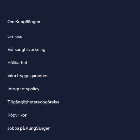
Om KungSängen
Om oss
Vår sängtillverkning
Hållbarhet
Våra trygga garantier
Integritetspolicy
Tillgänglighetsredogörelse
Köpvillkor
Jobba på KungSängen