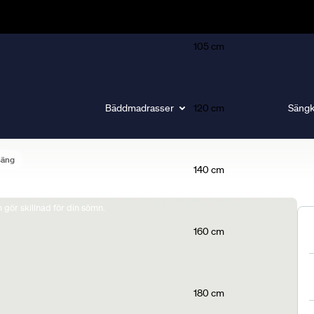
105 cm
Bäddmadrasser
120 cm
Sängk
säng
140 cm
gör skillnad för din sömn.
160 cm
180 cm