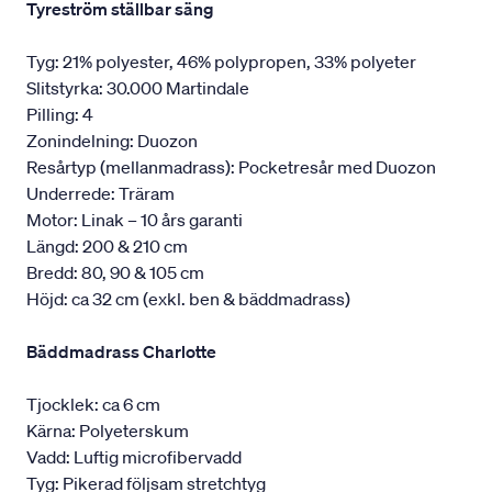
Tyreström ställbar säng
Tyg: 21% polyester, 46% polypropen, 33% polyeter
Slitstyrka: 30.000 Martindale
Pilling: 4
Zonindelning: Duozon
Resårtyp (mellanmadrass): Pocketresår med Duozon
Underrede: Träram
Motor: Linak – 10 års garanti
Längd: 200 & 210 cm
Bredd: 80, 90 & 105 cm
Höjd: ca 32 cm (exkl. ben & bäddmadrass)
Bäddmadrass Charlotte
Tjocklek: ca 6 cm
Kärna: Polyeterskum
Vadd: Luftig microfibervadd
Tyg: Pikerad följsam stretchtyg