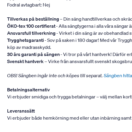
Fodral avtagbart: Nej
Tillverkas på beställning
– Din säng handtillverkas och skräd
ÖKO-tex 100 certifierat
- Alla sängtygerna i alla våra sängar
Ansvarsfull tillverkning
- Virket i din säng är av obehandlad
Trygghetsgaranti
- Sov på saken i 180 dagar! Med vår Trygghets
köp av madrasskydd.
30 års garanti på sängen
- Vi tror på vårt hantverk! Därför e
Svenskt hantverk
– Virke från ansvarsfullt svenskt skogsbr
OBS! Sängben ingår inte och köpes till separat.
Sängben hitta
Betalningsalternativ
Vi erbjuder smidiga och trygga betalningar – välj mellan kort
Leveranssätt
Vi erbjuder både hemkörning med eller utan inbärning samt mont