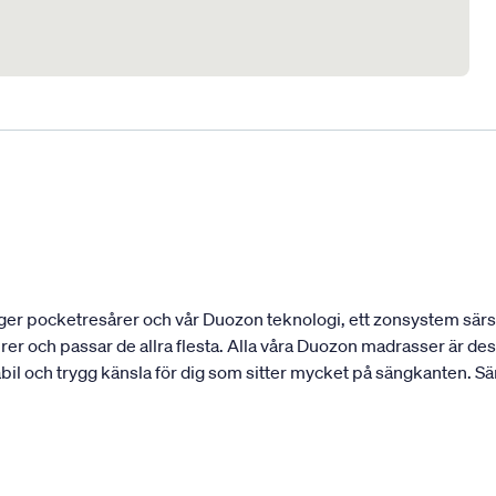
ger pocketresårer och vår Duozon teknologi, ett zonsystem särski
urer och passar de allra flesta. Alla våra Duozon madrasser är 
abil och trygg känsla för dig som sitter mycket på sängkanten. S