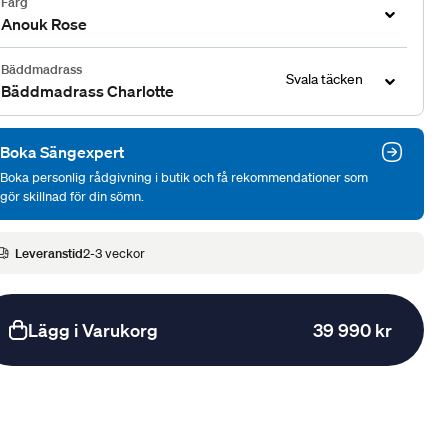
Färg
Anouk Rose
Bäddmadrass
Svala täcken
Bäddmadrass Charlotte
Boka Sängexpert
Boka personlig rådgivning i butik och få rekommendationer som
gör skillnad för din sömn.
Leveranstid
2-3 veckor
Lägg i Varukorg
39 990 kr