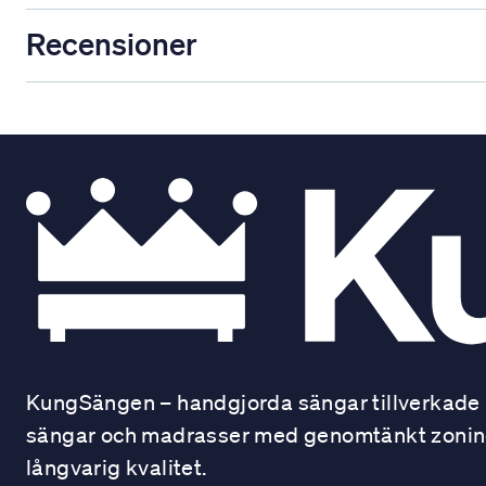
Recensioner
KungSängen – handgjorda sängar tillverkade i
sängar och madrasser med genomtänkt zonindel
långvarig kvalitet.