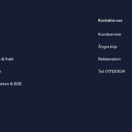
Kontakta oss
Kundservice
Ångra köp
& frakt
Reklamation
n
Tel: 017120634
beten & B2B