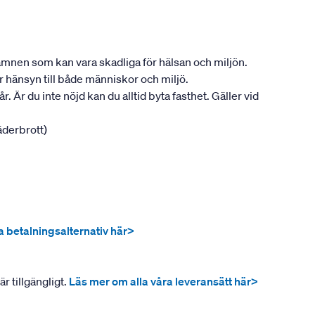
ån ämnen som kan vara skadliga för hälsan och miljön.
tar hänsyn till både människor och miljö.
. Är du inte nöjd kan du alltid byta fasthet. Gäller vid
jäderbrott)
ra betalningsalternativ här>
r tillgängligt.
Läs mer om alla våra leveransätt här>