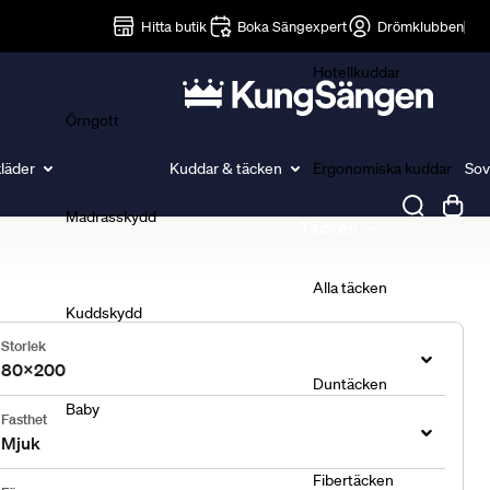
Lakan
Hitta butik
Boka Sängexpert
Drömklubben
Hotellkuddar
Örngott
läder
Kuddar & täcken
Ergonomiska kuddar
Sov
Madrasskydd
Täcken
Alla täcken
Kuddskydd
Storlek
80x200
Duntäcken
Baby
Fasthet
Mjuk
Fibertäcken