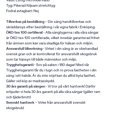
Vadd: Luftig microfibervadd
Tyg: Pikerad följsam stretchtyg
Fodral avtagbart: Nej
Tillverkas på beställning
– Din säng handtillverkas och
skräddarsys efter beställning i vår egna fabrik i Enköping.
ÖKO-tex 100 certifierat
- Alla sängtygerna i alla våra sängar
är ÖKO-tex 100 certifierade, vilket innebär garanterad frihet
från ämnen som kan vara skadliga för hälsan och miljön.
Ansvarsfull tillverkning
- Virket i din säng är av obehandlad
svensk gran och är kontrollerat för ansvarsfullt skogsbruk
som tar hänsyn till både människor och miljö.
Trygghetsgaranti
- Sov på saken i 180 dagar! Med vår
Trygghetsgaranti får du i lugn och ro prova fastheten i din
säng i ett halvår. Är du inte nöjd kan du alltid byta fasthet.
Gäller vid köp av madrasskydd.
30 års garanti på sängen
- Vi tror på vårt hantverk! Därför
erbjuder vi hela 30 års garanti på alla våra sängar (gäller ram
och fjäderbrott)
Svenskt hantverk
– Virke från ansvarsfullt svenskt
skogsbruk)