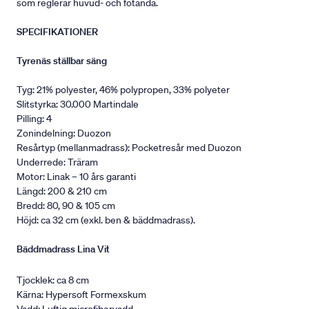
som reglerar huvud- och fotända.
SPECIFIKATIONER
Tyrenäs ställbar säng
Tyg: 21% polyester, 46% polypropen, 33% polyeter
Slitstyrka: 30.000 Martindale
Pilling: 4
Zonindelning: Duozon
Resårtyp (mellanmadrass): Pocketresår med Duozon
Underrede: Träram
Motor: Linak – 10 års garanti
Längd: 200 & 210 cm
Bredd: 80, 90 & 105 cm
Höjd: ca 32 cm (exkl. ben & bäddmadrass).
Bäddmadrass Lina Vit
Tjocklek: ca 8 cm
Kärna: Hypersoft Formexskum