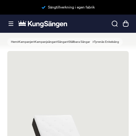
Sängtillverkning i egen fabrik
Hem
Kampanjer
Kampanjsängar
Sängar
Ställbara Sängar
Tyrenäs Enkelsäng